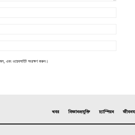
মেল, এবং ওয়েবসাইট সংরক্ষণ করুন।
খবর
বিজ্ঞানপ্রযুক্তি
চ্যাম্পিয়ন
জীবনযাত