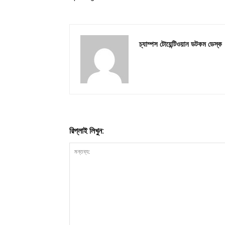
চ্যাম্পস টোয়েন্টিওয়ান ডটকম ডেস্ক
রিপ্লাই লিখুন: