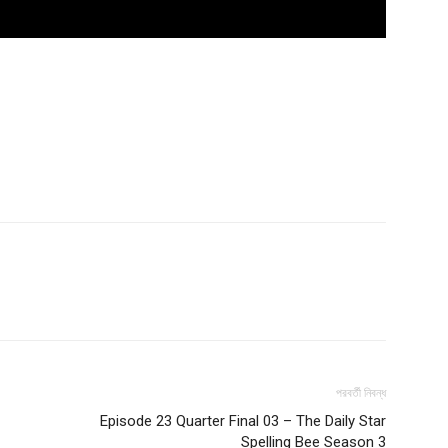
Company
s21
About
Contact us
পরবর্তী নিবন্ধ
Subscription Plans
Episode 23 Quarter Final 03 – The Daily Star
My account
Spelling Bee Season 3