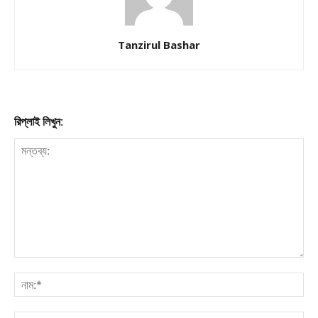
Company
About
Tanzirul Bashar
Contact us
Subscription Plans
My account
রিপ্লাই লিখুন:
Download PhotoCard