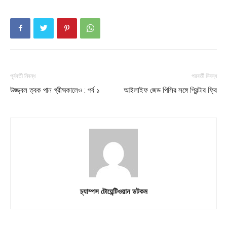
Contact us
Subscription Plans
My account
Download PhotoCard
পূর্ববর্তী নিবন্ধ
পরবর্তী নিবন্ধ
উজ্জ্বল ত্বক পান গ্রীষ্মকালেও : পর্ব ১
আইলাইফ জেড পিসির সঙ্গে প্রিন্টার ফ্রি
চ্যাম্পস টোয়েন্টিওয়ান ডটকম