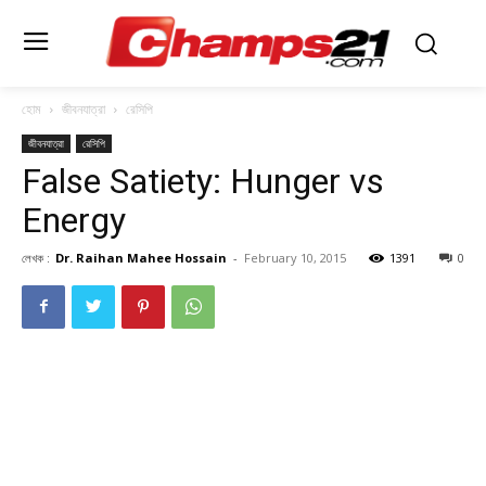
হোম
জীবনযাত্রা
রেসিপি
জীবনযাত্রা
রেসিপি
False Satiety: Hunger vs
Energy
লেখক :
Dr. Raihan Mahee Hossain
-
February 10, 2015
1391
0