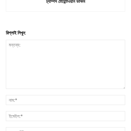
চ্যাম্পস টোয়েন্টিওয়ান ডটকম
রিপ্লাই লিখুন: