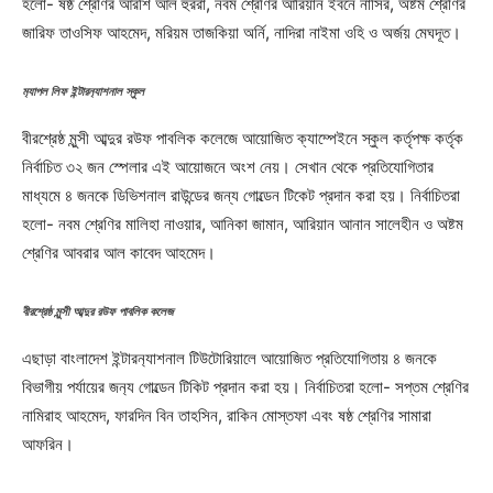
হলো- ষষ্ঠ শ্রেণির আরশি আল হুররা, নবম শ্রেণির আরিয়ান ইবনে নাসির, অষ্টম শ্রেণির
জারিফ তাওসিফ আহমেদ, মরিয়ম তাজকিয়া অর্নি, নাদিরা নাইমা ওহি ও অর্জয় মেঘদূত।
ম‌্যাপল লিফ ইন্টারন‌্যাশনাল স্কুল
বীরশ্রেষ্ঠ মুন্সী আব্দুর রউফ পাবলিক কলেজে আয়োজিত ক্যাম্পেইনে স্কুল কর্তৃপক্ষ কর্তৃক
নির্বাচিত ৩২ জন স্পেলার এই আয়োজনে অংশ নেয়। সেখান থেকে প্রতিযোগিতার
মাধ্যমে ৪ জনকে ডিভিশনাল রাউন্ডের জন্য গোল্ডেন টিকেট প্রদান করা হয়। নির্বাচিতরা
হলো- নবম শ্রেণির মালিহা নাওয়ার, আনিকা জামান, আরিয়ান আনান সালেহীন ও অষ্টম
শ্রেণির আবরার আল কাবেদ আহমেদ।
বীরশ্রেষ্ঠ মুন্সী আব্দুর রউফ পাবলিক কলেজ
এছাড়া বাংলাদেশ ইন্টারন‌্যাশনাল টিউটোরিয়ালে আয়োজিত প্রতিযোগিতায় ৪ জনকে
বিভাগীয় পর্যায়ের জন‌্য গোল্ডেন টিকিট প্রদান করা হয়। নির্বাচিতরা হলো- সপ্তম শ্রেণির
নামিরাহ আহমেদ, ফারদিন বিন তাহসিন, রাকিন মোস্তফা এবং ষষ্ঠ শ্রেণির সামারা
আফরিন।