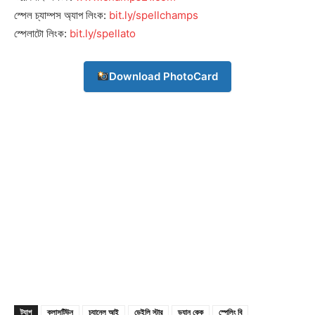
স্পেল চ্যাম্পস অ্যাপ লিংক:
bit.ly/spellchamps
About
স্পেলাটো লিংক:
bit.ly/spellato
Contact us
Subscription Plans
Download PhotoCard
My account
Download PhotoCard
ট্যাগ
ক্লাসটিউন
চ্যানেল আই
ডেইলি স্টার
ড্যান কেক
স্পেলিং বি