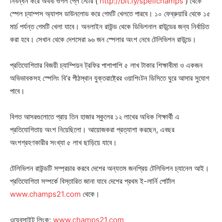
নিবন্ধন করে অথবা গুগল প্লে স্টোর (
http://bit.ly/spellchamps
) থেকে
স্পেল চ্যাম্পস অ্যাপস ডাউনলোড করে গেমটি খেলতে পারবে। ১০ ফেব্রুয়ারি থেকে ১৫
মার্চ পর্যন্ত গেমটি খেলা যাবে। অনলাইন রাউন্ড থেকে ডিভিশনাল রাউন্ডের জন্য নির্বাচিত
করা হবে। সেখান থেকে দেশসেরা ৯৬ জন স্পেলার অংশ নেবে টেলিভিশন রাউন্ডে।
প্রতিযোগিতার বিজয়ী চ্যাম্পিয়ন ট্রফির পাশাপাশি ৫ লাখ টাকার শিক্ষাবীমা ও একজন
অভিভাবকসহ স্পেলিং বি’র পীঠস্থান যুক্তরাষ্ট্রের ওয়াশিংটন ডিসিতে ঘুরে আসার সুযোগ
পাবে।
বিগত আসরগুলোতে প্রায় তিন হাজার স্কুলের ১২ লাখের অধিক শিক্ষার্থী এ
প্রতিযোগিতায় অংশ নিয়েছিলো। আয়োজকরা প্রত্যাশা করছেন, এবছর
Champs21
অংশগ্রহণকারীর সংখ্যা ৫ লাখ ছাড়িয়ে যাবে।
টেলিভিশন রাউন্ডটি সম্প্রচার করবে দেশের অন্যতম জনপ্রিয় টেলিভিশন চ্যানেল আই।
প্রতিযোগিতা সম্পর্কে বিস্তারিত জানা যাবে দেশের প্রথম ই-লার্নি পোর্টাল
www.champs21.com
থেকে।
Company
ওয়েবসাইট লিংক:
www.champs21.com