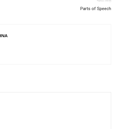
পরবর্তী নিবন্ধ
Parts of Speech
Company
s21
About
HNA
Contact us
Subscription Plans
My account
Download PhotoCard