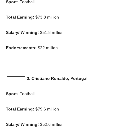
Sport:
Football
Total Earning:
$73.8 million
Champs21
Salary/ Winning:
$51.8 million
Endorsements:
$22 million
Company
3. Cristiano Ronaldo, Portugal
About
Sport:
Football
Contact us
Subscription Plans
Total Earning:
$79.6 million
My account
Salary/ Winning:
$52.6 million