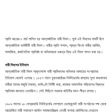
প্রতি বছরের ৮ মার্চ পালিত হয় আন্তর্জাতিক নারী দিবস। পূর্বে এই দিবসের নামটি ছিল
আন্তর্জাতিক কর্মজীবী নারী দিবস। নারীর প্রতি সম্মান, শ্রদ্ধা কিংবা নারীর আর্থিক,
সামাজিক, রাজনৈতিক প্রতিষ্ঠা বা অধিকারকে গুরুত্ব দিয়ে এই দিবস পালন করা হয়।
নারী দিবসের ইতিহাস
আন্তর্জাতিক নারী দিবস প্রকৃতপক্ষে নারী শ্রমিকদের অধিকার আদায়ের সংগ্রামের
ইতিহাস থেকেই এসেছে। ১৮৫৭ সালে যুক্তরাষ্ট্রের নিউইয়র্কের রাস্তায় সুতা কারখানার
নারীরা তাদের মজুরি বৈষম্য, কর্মঘণ্টা নির্দিষ্ট করা, কাজের অমানবিক পরিবেশের বিরুদ্ধে
প্রতিবাদ জানাতে নেমেছিল। সেই মিছিলে সরকার বাহিনীর দমন-পীড়ন চালায়।
১৯০৯ সালের ২৮ ফেব্রুয়ারি নিউইয়র্কের সোশ্যাল ডেমোক্র্যাট নারী সংগঠনের পক্ষ থেকে
আয়োজিত নারী সমাবেশে জার্মান সমাজতান্ত্রিক নেত্রী ক্লারা জেটকিনের নেতৃত্বে