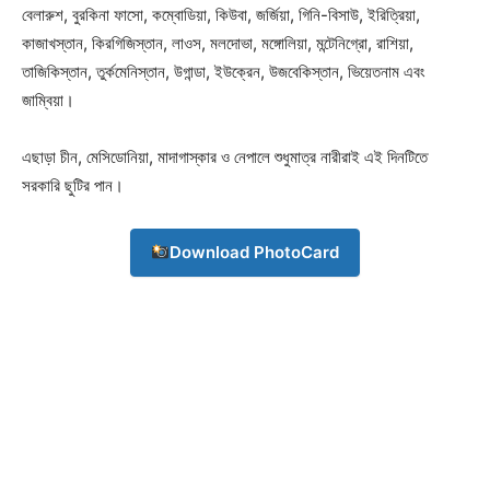
বেলারুশ, বুরকিনা ফাসো, কম্বোডিয়া, কিউবা, জর্জিয়া, গিনি-বিসাউ, ইরিত্রিয়া,
কাজাখস্তান, কিরগিজিস্তান, লাওস, মলদোভা, মঙ্গোলিয়া, মন্টেনিগ্রো, রাশিয়া,
তাজিকিস্তান, তুর্কমেনিস্তান, উগান্ডা, ইউক্রেন, উজবেকিস্তান, ভিয়েতনাম এবং
জাম্বিয়া।
এছাড়া চীন, মেসিডোনিয়া, মাদাগাস্কার ও নেপালে শুধুমাত্র নারীরাই এই দিনটিতে
সরকারি ছুটির পান।
Download PhotoCard
Champs21