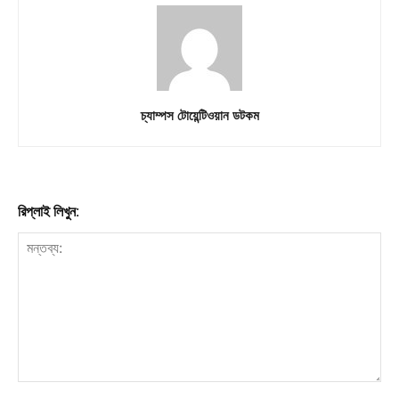
চ্যাম্পস টোয়েন্টিওয়ান ডটকম
রিপ্লাই লিখুন: