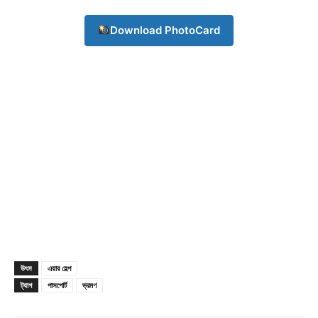
Champs21
Download PhotoCard
Company
About
Contact us
Subscription Plans
My account
উৎস
এয়ার হেল্প
Download PhotoCard
ট্যাগ
পাসপোর্ট
ভ্রমণ