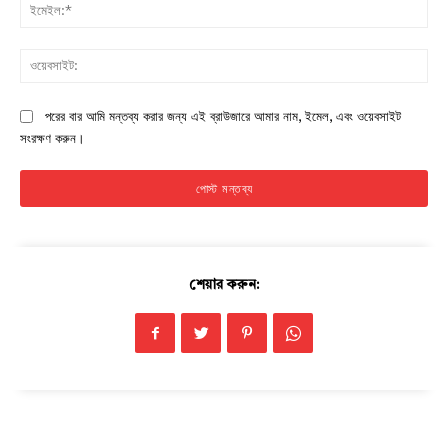
ইমে
ওয়ে
পরের বার আমি মন্তব্য করার জন্য এই ব্রাউজারে আমার নাম, ইমেল, এবং ওয়েবসাইট
সংরক্ষণ করুন।
শেয়ার করুন:
Champs21