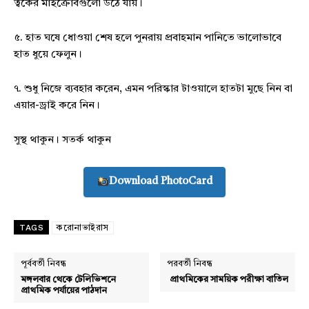
ত্বকের মাইক্রোবগুলো উঠে যায়।
৫. হাত ঘষে ধোওয়া শেষ হলে পুনরায় প্রবাহমান পানিতে ভালোভাবে
হাত ধুয়ে ফেলুন।
৭. শুধু নিজে ব্যবহার করেন, এমন পরিস্কার টাওয়ালে হাতটা মুছে নিন বা
এয়ার-ড্রাই করে নিন।
সুস্থ থাকুন। সতর্ক থাকুন
Download PhotoCard
TAGS
করোনাভাইরাস
পূর্ববর্তী নিবন্ধ
পরবর্তী নিবন্ধ
মঙ্গলবার থেকে টেলিভিশনে
প্রাথমিকের সাময়িক পরীক্ষা বাতিল
প্রাথমিক পর্যায়ের পাঠদান