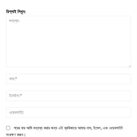
রিপ্লাই লিখুন:
মন্তব্য:
নাম:
ইমে
ওয়ে
পরের বার আমি মন্তব্য করার জন্য এই ব্রাউজারে আমার নাম, ইমেল, এবং ওয়েবসাইট
সংরক্ষণ করুন।