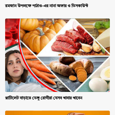
রমজান উপলক্ষে পাঠাও-এর নানা অফার ও ডিসকাউন্ট
প্লাটিলেট বাড়াতে ডেঙ্গু রোগীরা যেসব খাবার খাবেন