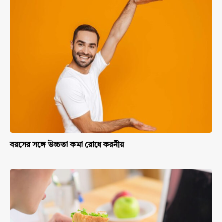
বয়সের সঙ্গে উচ্চতা কমা রোধে করনীয়