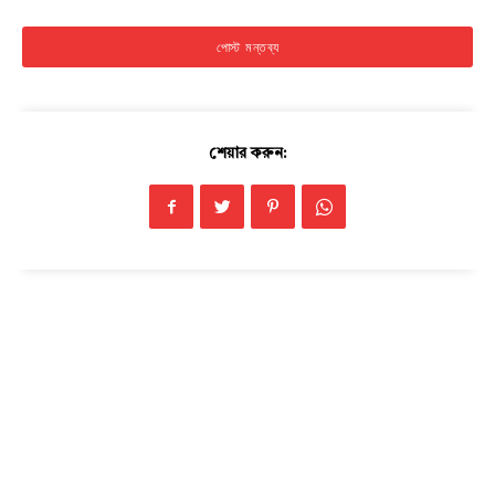
Champs21
শেয়ার করুন:
Company
About
Contact us
Subscription Plans
My account