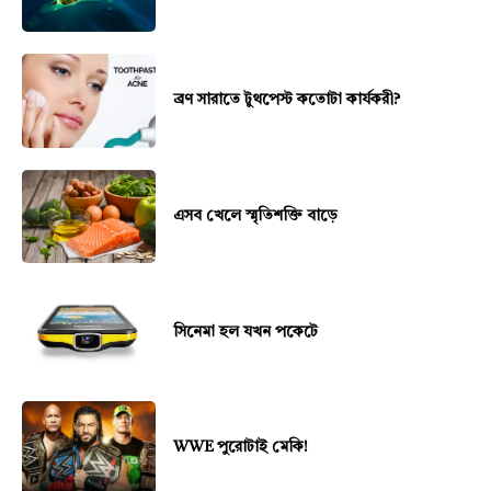
ব্রণ সারাতে টুথপেস্ট কতোটা কার্যকরী?
এসব খেলে স্মৃতিশক্তি বাড়ে
সিনেমা হল যখন পকেটে
WWE পুরোটাই মেকি!