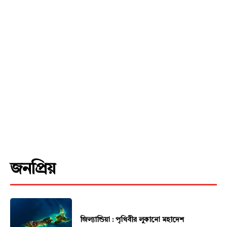
Download PhotoCard
জনপ্রিয়
জিল্যান্ডিয়া : পৃথিবীর লুকানো মহাদেশ