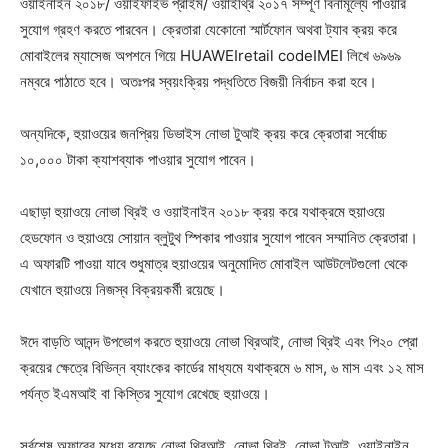
ওয়াইনাইন ২০১৮/ ওয়াইফাইভ প্রাইম/ ওয়াইথ্রি ২০১৭ সম্পূর্ণ বিনামূল্যে পাওয়ার
সুযোগ গ্রহণ করতে পারবেন। ক্রেতারা যেকোনো স্মার্টফোন অথবা ট্যাব ক্রয় করে
মোবাইলের ম্যাসেজ অপশনে গিয়ে HUAWEIretail codeIMEI লিখে ৬৯৬৯
নম্বরে পাঠাতে হবে। অতঃপর স্বয়ংক্রিয় পদ্ধতিতে বিজয়ী নির্বাচন করা হবে।
অন্যদিকে, হুয়াওয়ের জনপ্রিয় ডিভাইস নোভা টুআই ক্রয় করে ক্রেতারা সর্বোচ্চ
১০,০০০ টাকা ক্যাশব্যাক পাওয়ার সুযোগ পাবেন।
এছাড়া হুয়াওয়ে নোভা থ্রিই ও ওয়াইনাইন ২০১৮ ক্রয় করে যথাক্রমে হুয়াওয়ে
হেডফোন ও হুয়াওয়ে সোয়ান ব্লুটুথ স্পিকার পাওয়ার সুযোগ পাবেন সম্মানিত ক্রেতারা।
এ অফারটি পাওয়া যাবে শুধুমাত্র হুয়াওয়ের অনুমোদিত মোবাইল আউটলেটগুলো থেকে
যেখানে হুয়াওয়ে নিজস্ব বিক্রয়কর্মী রয়েছে।
ঈদে বাড়তি আনন্দ উপভোগ করতে হুয়াওয়ে নোভা থ্রিআই, নোভা থ্রিই এবং পি২০ প্রো
ক্রয়ের ক্ষেত্রে বিভিন্ন ব্যাংকের কার্ডের মাধ্যমে যথাক্রমে ৬ মাস, ৬ মাস এবং ১২ মাস
পর্যন্ত ইএমআই বা কিস্তির সুযোগ রেখেছে হুয়াওয়ে।
সর্বশেষ অফারের মধ্যে রয়েছে নোভা থ্রিআই, নোভা থ্রিই, নোভা টুআই, ওয়াইনাইন