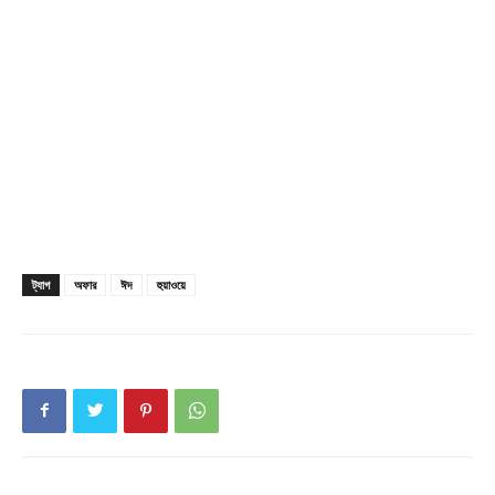
Company
About
Contact us
Subscription Plans
My account
ট্যাগ
অফার
ঈদ
হুয়াওয়ে
Download PhotoCard