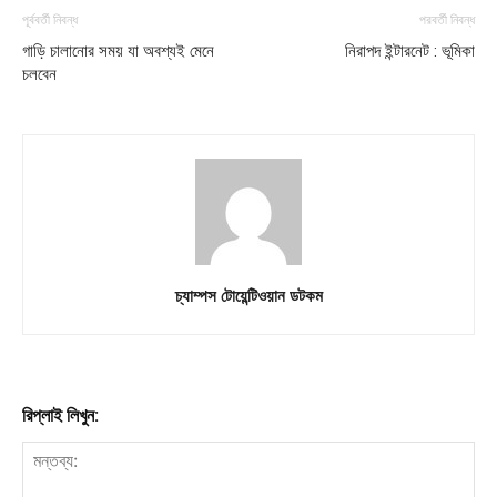
পূর্ববর্তী নিবন্ধ
পরবর্তী নিবন্ধ
গাড়ি চালানোর সময় যা অবশ্যই মেনে
নিরাপদ ইন্টারনেট : ভূমিকা
চলবেন
চ্যাম্পস টোয়েন্টিওয়ান ডটকম
রিপ্লাই লিখুন: