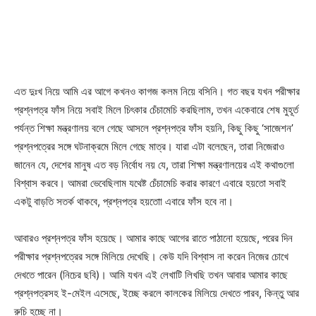
এত দুঃখ নিয়ে আমি এর আগে কখনও কাগজ কলম নিয়ে বসিনি। গত বছর যখন পরীক্ষার
প্রশ্নপত্র ফাঁস নিয়ে সবাই মিলে চিৎকার চেঁচামেচি করছিলাম, তখন একেবারে শেষ মুহূর্ত
পর্যন্ত শিক্ষা মন্ত্রণালয় বলে গেছে আসলে প্রশ্নপত্র ফাঁস হয়নি, কিছু কিছু ‘সাজেশন’
প্রশ্নপত্রের সঙ্গে ঘটনাক্রমে মিলে গেছে মাত্র। যারা এটা বলেছেন, তারা নিজেরাও
জানেন যে, দেশের মানুষ এত বড় নির্বোধ নয় যে, তারা শিক্ষা মন্ত্রণালয়ের এই কথাগুলো
বিশ্বাস করবে। আমরা ভেবেছিলাম যথেষ্ট চেঁচামেচি করার কারণে এবারে হয়তো সবাই
একটু বাড়তি সতর্ক থাকবে, প্রশ্নপত্র হয়তোা এবারে ফাঁস হবে না।
আবারও প্রশ্নপত্র ফাঁস হয়েছে। আমার কাছে আগের রাতে পাঠানো হয়েছে, পরের দিন
পরীক্ষার প্রশ্নপত্রের সঙ্গে মিলিয়ে দেখেছি। কেউ যদি বিশ্বাস না করেন নিজের চোখে
দেখতে পারেন (নিচের ছবি)। আমি যখন এই লেখাটি লিখছি তখন আবার আমার কাছে
প্রশ্নপত্রসহ ই-মেইল এসেছে, ইচ্ছে করলে কালকের মিলিয়ে দেখতে পারব, কিন্তু আর
রুচি হচ্ছে না।