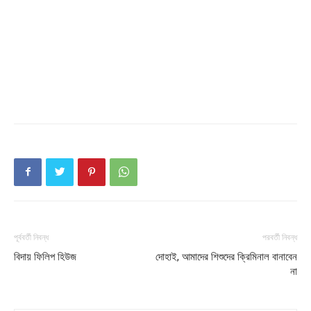
Company
About
Contact us
Subscription Plans
My account
পূর্ববর্তী নিবন্ধ
পরবর্তী নিবন্ধ
বিদায় ফিলিপ হিউজ
দোহাই, আমাদের শিশুদের ক্রিমিনাল বানাবেন
না