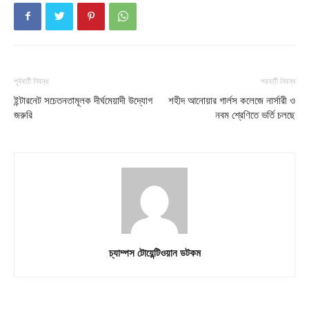
Contact us
Subscription Plans
My account
পূর্ববর্তী নিবন্ধ
পরবর্তী নিবন্ধ
Download PhotoCard
ইন্টারনেট সচেতনতামূলক দীর্ঘমেয়াদী উদ্যোগ
শহীদ আনোয়ার গার্লস কলেজে নার্সারী ও
জরুরি
নবম শ্রেণিতে ভর্তি চলছে
চ্যাম্পস টোয়েন্টিওয়ান ডটকম