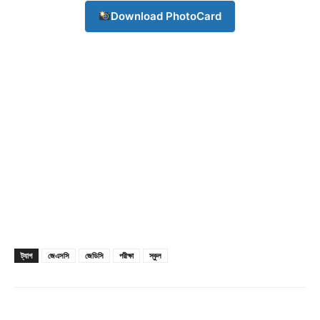
Download PhotoCard
Champs21
ট্যাগ
জেএসসি
জেডিসি
পরীক্ষা
স্কুল
Company
About