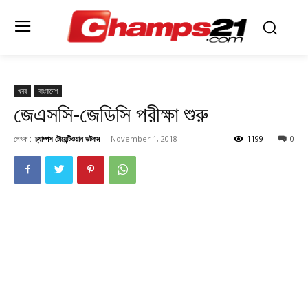
খবর
বাংলাদেশ
জেএসসি-জেডিসি পরীক্ষা শুরু
লেখক :
চ্যাম্পস টোয়েন্টিওয়ান ডটকম
-
November 1, 2018
1199
0