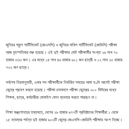
জুনিয়র স্কুল সার্টিফিকেট (জেএসসি) ও জুনিয়র দাখিল সার্টিফিকেট (জেডিসি) পরীক্ষা
আজ বৃহস্পতিবার শুরু হয়েছে। এই দুই পরীক্ষায় মোট পরীক্ষার্থীর সংখ্যা ২৬ লাখ ৭০
হাজার ৩৩৩ জন। এর মধ্যে ১৪ লাখ ৪৬ হাজার ৬০১ জন ছাত্রী ও ১২ লাখ ২৩ হাজার
৭৩২ জন ছাত্র।
সর্বশেষ নিয়মানুযায়ী, এবার সব পরীক্ষার্থীকে নির্ধারিত সময়ের আঘা ঘণ্টা আগেই পরীক্ষা
কেন্দ্রে প্রবেশ করতে হয়েছে। পরীক্ষা চলাকালে পরীক্ষা কেন্দ্রের ২০০ মিটারের মধ্যে
শিক্ষক, ছাত্র, কর্মচারীরা মোবাইল ফোন ব্যবহার করতে পারছেন না।
শিক্ষা মন্ত্রণালয়ের তথ্যমতে, দেশের ২৯ হাজার ৬৭৭টি প্রতিষ্ঠানের শিক্ষার্থীরা ১ থেকে
১৫ নভেম্বর পর্যন্ত দুই হাজার ৯০৩টি কেন্দ্রে জেএসসি-জেডিসি পরীক্ষায় অংশ নিচ্ছে।