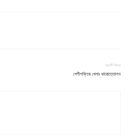
s21
About
Contact us
Subscription Plans
My account
পরবর্তী নিবন্ধ
পেশীশক্তির খেলাঃ ভারোত্তোলন