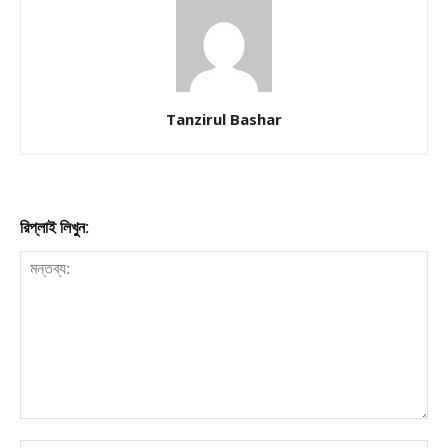
Company
About
Contact us
Tanzirul Bashar
Subscription Plans
My account
রিপ্লাই লিখুন:
Download PhotoCard