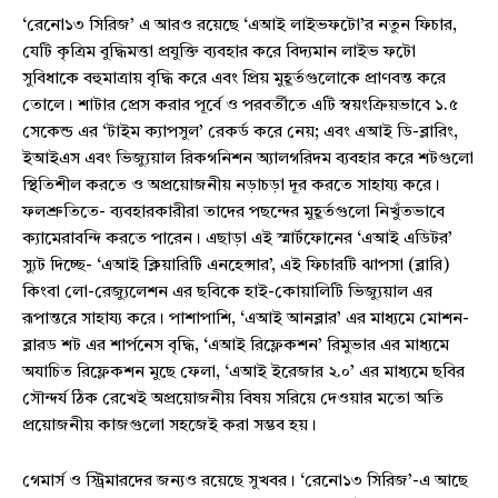
‘রেনো১৩ সিরিজ’ এ আরও রয়েছে ‘এআই লাইভফটো’র নতুন ফিচার,
যেটি কৃত্রিম বুদ্ধিমত্তা প্রযুক্তি ব্যবহার করে বিদ্যমান লাইভ ফটো
সুবিধাকে বহুমাত্রায় বৃদ্ধি করে এবং প্রিয় মুহূর্তগুলোকে প্রাণবন্ত করে
তোলে। শাটার প্রেস করার পূর্বে ও পরবর্তীতে এটি স্বয়ংক্রিয়ভাবে ১.৫
সেকেন্ড এর ‘টাইম ক্যাপসুল’ রেকর্ড করে নেয়; এবং এআই ডি-ব্লারিং,
ইআইএস এবং ভিজ্যুয়াল রিকগনিশন অ্যালগরিদম ব্যবহার করে শটগুলো
স্থিতিশীল করতে ও অপ্রয়োজনীয় নড়াচড়া দূর করতে সাহায্য করে।
ফলশ্রুতিতে- ব্যবহারকারীরা তাদের পছন্দের মুহূর্তগুলো নিখুঁতভাবে
ক্যামেরাবন্দি করতে পারেন। এছাড়া এই স্মার্টফোনের ‘এআই এডিটর’
স্যুট দিচ্ছে- ‘এআই ক্লিয়ারিটি এনহেন্সার’, এই ফিচারটি ঝাপসা (ব্লারি)
কিংবা লো-রেজ্যুলেশন এর ছবিকে হাই-কোয়ালিটি ভিজ্যুয়াল এর
রূপান্তরে সাহায্য করে। পাশাপাশি, ‘এআই আনব্লার’ এর মাধ্যমে মোশন-
ব্লারড শট এর শার্পনেস বৃদ্ধি, ‘এআই রিফ্লেকশন’ রিমুভার এর মাধ্যমে
অযাচিত রিফ্লেকশন মুছে ফেলা, ‘এআই ইরেজার ২.০’ এর মাধ্যমে ছবির
সৌন্দর্য ঠিক রেখেই অপ্রয়োজনীয় বিষয় সরিয়ে দেওয়ার মতো অতি
প্রয়োজনীয় কাজগুলো সহজেই করা সম্ভব হয়।
গেমার্স ও স্ট্রিমারদের জন্যও রয়েছে সুখবর। ‘রেনো১৩ সিরিজ’-এ আছে