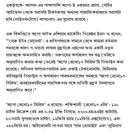
একইসঙ্গে- অ্যাপল এর পাশাপাশি অপো-ই একমাত্র ব্র্যান্ড, যেটির
স্মার্টফোন থেকে সরাসরি টিকটকসহ অন্যান্য সামাজিকমাধ্যমে সরাসরি
ছবি (লাইভফটোস) আপলোড এর সুযোগ রয়েছে।
এক বিজ্ঞপ্তিতে অপো সাউথ এশিয়ার মার্কেটিং ডিরেক্টর ইয়াং গু বলেন,
“‘মেক ইউর মোমেন্ট’- এ প্রতিপাদ্যকে সামনে রেখে আমরা বর্তমান
সময়কে ধারণ ও ভালো লাগার মুহূর্তকে গ্রহণের জন্য একটি নতুন
প্রজন্মকে ক্ষমতায়িত করছি। তরুণদের অসাধারণ সব গল্প তৈরিতে
অনুপ্রাণিত করার কথা ভেবেই ‘অপো রেনো১৩ সিরিজ’টি ডিজাইন করা
হয়েছে। অভিনব আন্ডারওয়াটার এবং এআই টেকনোলজি, প্রিমিয়াম
বাটারফ্লাই ডিজাইন ও অসাধারণ পারফরম্যান্সের সমন্বয়ে ‘অপো রেনো১৩
সিরিজ’, ব্যবহারকারীদের সাহসিকতার সঙ্গে প্রতিটি মুহূর্ত উদযাপনে
অনুপ্রাণিত করে।”
‘অপো রেনো১৩ সিরিজ’ এ রয়েছে- শক্তিশালী ‘রেনো১৩ ৫জি’- ১২০
হার্টজ রিফ্রেশ রেট এর ৬.৫৯ ইঞ্চি ডিসপ্লে, ৫৬০০এমএএইচ ব্যাটারি,
৮০ওয়াট সুপারভোগ চার্জিং, ১২জিবি র‍্যাম (১২জিবি এক্সটেন্ডেড), এবং
২৫৬জিবি রম। স্মার্টফোনটি পাওয়া যাবে ‘পাম হোয়াইট’ এবং ‘লুমিনাস