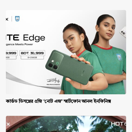
কার্ভড ডিসপ্লের ৫জি ‘নোট এজ’ স্মার্টফোন আনল ইনফিনিক্স