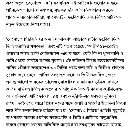
এবং ‘অপো রেনো১৩ এফ’। সর্বাধুনিক এই স্মার্টফোনগুলোর মাধ্যমে
পানিতেও ভালো-মানসম্পন্ন, মুগ্ধকর ছবি ও ভিডিও ধারণ করতে
পারবেন ব্যবহারকারীরা, যা মোবাইল ফটোগ্রাফি এবং ভিডিওগ্রাফিকে
নতুন উচ্চতায় নিয়ে যাবে।
‘রেনো১৩ সিরিজ’-এর অন্যতম আকর্ষণ আন্ডারওয়াটার ফটোগ্রাফি ও
ভিডিওগ্রাফির সক্ষমতা। এবং এটি সম্ভব হয়েছে, ‘আইপি৬৯-রেটেড
ওয়াটার অ্যান্ড ডাস্ট রেজিস্ট্যান্স’-এর মাধ্যমে; যেটি কি না ধুলোবালি ও
পানি থেকে সর্বোচ্চ মানের সুরক্ষা। এই অভিনব ফিচার ব্যবহারকারীদের
পানির ২মিটার তলদেশেও ৩০ মিনিট পর্যন্ত স্বচ্ছ ছবি ও ভিডিও ধারণের
সুযোগ করে দেবে। পানির তলদেশে ফটো ও ভিডিওগ্রাফির ক্ষেত্রে
পর্যাপ্ত আলো ও রঙের চ্যালেঞ্জ মোকাবিলায় কার্যকর ভূমিকা রাখবে
কৃত্রিম বুদ্ধিমত্তাভিত্তিক অপোর অত্যাধুনিক ‘এআই কালার ক্যালিব্রেশন
অ্যালগরিদম’, এটি ফোকাস, রঙ এবং কনট্রাস্ট-এর সমন্বয়ে ভূমিকা
রাখে। তাই হতে পারে প্রিয়জনদের সঙ্গে ওয়াটার পার্কের উন্মাদনা কিংবা
শান্ত নীল জলরাশিতে হারিয়ে যাওয়া; ‘রেনো১৩ সিরিজ’ প্রতিটি মুহূর্তেই
আপনাকে আন্ডারওয়াটার ফটোগ্রাফি ও ভিডিওগ্রাফিতে অনুপ্রাণিত
করবে কোনো ধরনের অতিরিক্ত গ্যাজেট বা সরঞ্জামের ঝামেলা ছাড়াই।