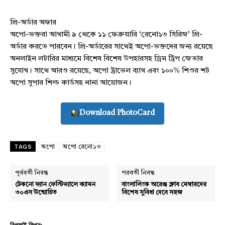
প্রি-অর্ডার অফার
অপো-ভক্তরা আগামী ৯ থেকে ১১ ফেব্রুয়ারি ‘রেনো১৩ সিরিজ’ প্রি-
Champs21
অর্ডার করতে পারবেন। প্রি-অর্ডারের সাথেই অপো-ভক্তদের জন্য রয়েছে
অনলাইন লটারির মাধ্যমে বিশেষ বিশেষ উপহারসহ ড্রিম ট্রিপ জেতার
সুযোগ। সাথে আরও রয়েছে, অপো ট্রাভেল ব্যাগ এবং ১০০% শিওর শট
অপো সুপার শিল্ড কার্ডসহ নানা আয়োজন।
Company
Download PhotoCard
About
TAGS
অপো
অপো রেনো১৩
Contact us
Subscription Plans
পূর্ববর্তী নিবন্ধ
পরবর্তী নিবন্ধ
My account
টেকনো ফ্যান ফেস্টিভ্যালে ক্যামন
বাংলালিংক অরেঞ্জ ক্লাব মেম্বারদের
৩০এস উন্মোচিত
বিশেষ সুবিধা দেবে সহজ
Download PhotoCard
রিপ্লাই লিখুন: