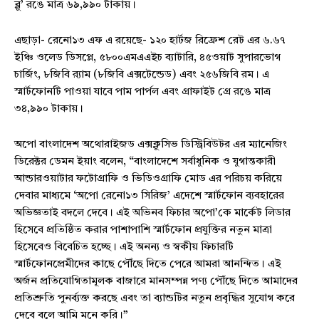
ব্লু’ রঙে মাত্র ৬৯,৯৯০ টাকায়।
এছাড়া- রেনো১৩ এফ এ রয়েছে- ১২০ হার্টজ রিফ্রেশ রেট এর ৬.৬৭
ইঞ্চি ওলেড ডিসপ্লে, ৫৮০০এমএএইচ ব্যাটারি, ৪৫ওয়াট সুপারভোগ
চার্জিং, ৮জিবি র‍্যাম (৮জিবি এক্সটেন্ডেড) এবং ২৫৬জিবি রম। এ
স্মার্টফোনটি পাওয়া যাবে পাম পার্পল এবং গ্রাফাইট গ্রে রঙে মাত্র
৩৪,৯৯০ টাকায়।
অপো বাংলাদেশ অথোরাইজড এক্সক্লুসিভ ডিস্ট্রিবিউটর এর ম্যানেজিং
ডিরেক্টর ডেমন ইয়াং বলেন, “বাংলাদেশে সর্বাধুনিক ও যুগান্তকারী
আন্ডারওয়াটার ফটোগ্রাফি ও ভিডিওগ্রাফি মোড এর পরিচয় করিয়ে
দেবার মাধ্যমে ‘অপো রেনো১৩ সিরিজ’ এদেশে স্মার্টফোন ব্যবহারের
অভিজ্ঞতাই বদলে দেবে। এই অভিনব ফিচার অপো’কে মার্কেট লিডার
হিসেবে প্রতিষ্ঠিত করার পাশাপাশি স্মার্টফোন প্রযুক্তির নতুন মাত্রা
হিসেবেও বিবেচিত হচ্ছে। এই অনন্য ও স্বকীয় ফিচারটি
স্মার্টফোনপ্রেমীদের কাছে পৌঁছে দিতে পেরে আমরা আনন্দিত। এই
অর্জন প্রতিযোগিতামূলক বাজারে মানসম্পন্ন পণ্য পৌঁছে দিতে আমাদের
প্রতিশ্রুতি পুনর্ব্যক্ত করছে এবং তা ব্যান্ডটির নতুন প্রবৃদ্ধির সুযোগ করে
দেবে বলে আমি মনে করি।”