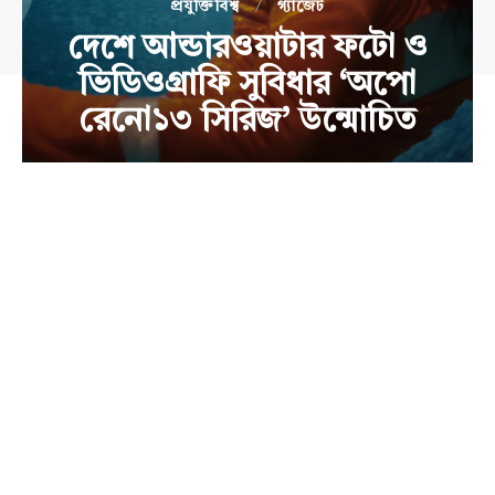
প্রযুক্তিবিশ্ব
গ্যাজেট
দেশে আন্ডারওয়াটার ফটো ও
ভিডিওগ্রাফি সুবিধার ‘অপো
রেনো১৩ সিরিজ’ উন্মোচিত