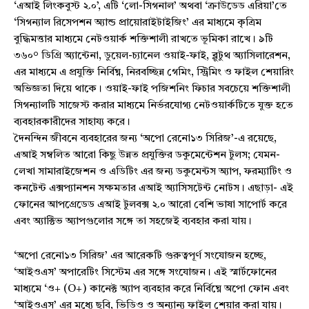
‘এআই লিংকবুস্ট ২.০’, এটি ‘লো-সিগনাল’ অথবা ‘ক্রাউডেড এরিয়া’তে
‘সিগন্যাল রিসেপশন অ্যান্ড প্রায়োরাইটাইজিং’ এর মাধ্যমে কৃত্রিম
বুদ্ধিমত্তার মাধ্যমে নেটওয়ার্ক শক্তিশালী রাখতে ভূমিকা রাখে। ৯টি
৩৬০° ডিগ্রি অ্যান্টেনা, ডুয়েল-চ্যানেল ওয়াই-ফাই, ব্লুটুথ অ্যাসিলারেশন,
এর মাধ্যমে এ প্রযুক্তি নির্বিঘ্ন, নিরবচ্ছিন্ন গেমিং, স্ট্রিমিং ও ফাইল শেয়ারিং
অভিজ্ঞতা দিয়ে থাকে। ওয়াই-ফাই পজিশনিং ফিচার সবচেয়ে শক্তিশালী
সিগন্যালটি সাজেস্ট করার মাধ্যমে নির্ভরযোগ্য নেটওয়ার্কটিতে যুক্ত হতে
ব্যবহারকারীদের সাহায্য করে।
দৈনন্দিন জীবনে ব্যবহারের জন্য ‘অপো রেনো১৩ সিরিজ’-এ রয়েছে,
এআই সম্বলিত আরো কিছু উন্নত প্রযুক্তির ডকুমেন্টেশন টুলস; যেমন-
লেখা সামারাইজেশন ও এডিটিং এর জন্য ডকুমেন্টস অ্যাপ, ফরম্যাটিং ও
কনটেন্ট এক্সপ্যানশন সক্ষমতার এআই অ্যাসিসটেন্ট নোটস। এছাড়া- এই
ফোনের আপগ্রেডেড এআই টুলবক্স ২.০ আরো বেশি ভাষা সাপোর্ট করে
এবং অ্যাক্টিভ অ্যাপগুলোর সঙ্গে তা সহজেই ব্যবহার করা যায়।
‘অপো রেনো১৩ সিরিজ’ এর আরেকটি গুরুত্বপূর্ণ সংযোজন হচ্ছে,
‘আইওএস’ অপারেটিং সিস্টেম এর সঙ্গে সংযোজন। এই স্মার্টফোনের
মাধ্যমে ‘ও+ (O+) কানেক্ট অ্যাপ ব্যবহার করে নির্বিঘ্নে অপো ফোন এবং
‘আইওএস’ এর মধ্যে ছবি, ভিডিও ও অন্যান্য ফাইল শেয়ার করা যায়।