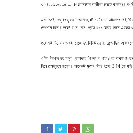
৩.১৪১৫৯২৬৫৩৫……(এরকমভাবে আজীবন চলতে থাকবে)। দশমিকের
এমনিতেই কিছু কিছু দেশে প্রতিবছরই মার্চের ১৪ তারিখকে পাই দ
স্পেশাল ছিল। হবেই বা না কেন, প্রতি ১০০ বছরে আসে এরকম 
তবে এই দিনের রাত ৯টা বেজে ২৬ মিনিট ৩৫ সেকেন্ড ছিল আরও 
এদিন বিশ্বের বহু মানুষ গোলাকার পিৎজ্জা বা পাই খেয়ে অথবা উপহ
দিনে জন্মগ্রহণ করেন। আরেকটা মজার বিষয় হচ্ছে 3.14 কে যদি 
Champ