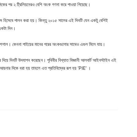
 পর ২ ট্রিলিয়নেরও বেশি অংক গণনা করে পাওয়া গিয়েছে।
িবস হিসেবে পালন করা হয়। কিন্তু ২০১৫ সালের এই দিনটি যেন একটু বেশিই
একটা দিন।
স্পেশাল। কেননা পাইয়ের মানের পরের অংকগুলোর সাথেও এগুল মিলে যায়।
ার দিয়ে দিনটি উদযাপন করেছেন। পৃথিবীর বিখ্যাত বিজ্ঞানী আলবার্ট আইনস্টাইন এই
আয়নার দিকে ধরা হয় তাহলে এত প্রতিবিম্বের রূপ হয় ‘PIE’ ।
Company
s21
About
Contact us