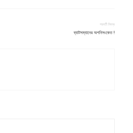
Subscription Plans
My account
পরবর্তী নিবন্ধ
ব্যাটসম্যানের অশনিসংকেত !