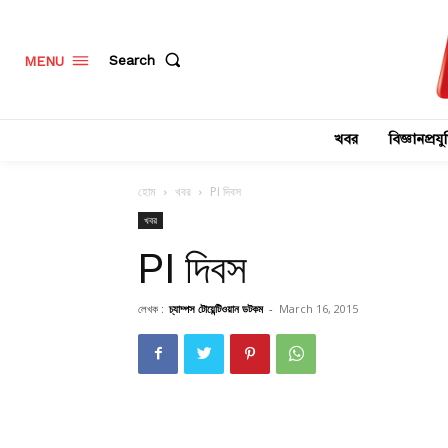
Search
MENU
খবর
বিজ্ঞানপ্রযুক
হোম
খবর
PI দিবস
খবর
PI দিবস
লেখক :
চ্যাম্পস টোয়েন্টিওয়ান ডটকম
-
March 16, 2015