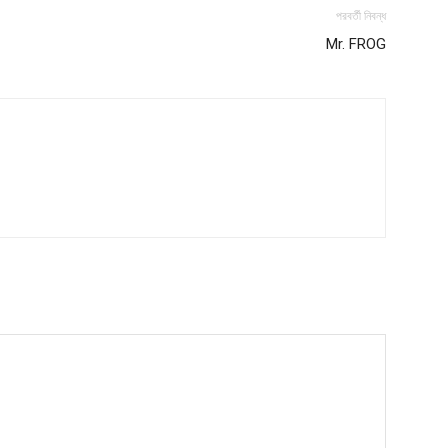
পরবর্তী নিবন্ধ
Mr. FROG
Company
s21
About
Contact us
Subscription Plans
My account
Download PhotoCard