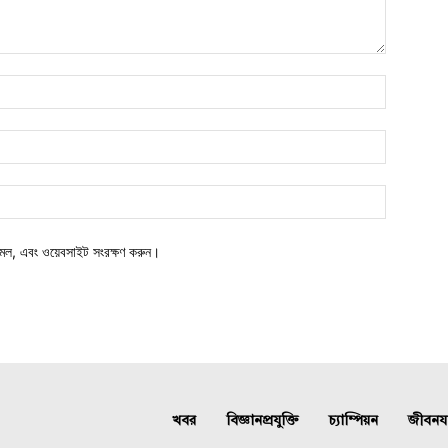
মেল, এবং ওয়েবসাইট সংরক্ষণ করুন।
খবর
বিজ্ঞানপ্রযুক্তি
চ্যাম্পিয়ন
জীবনযাত