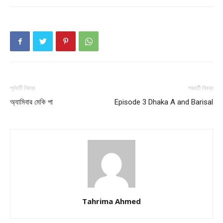
Champs21
Company
পূর্ববর্তী নিবন্ধ
পরবর্তী নিবন্ধ
অ্যামিবার মেকি পা
Episode 3 Dhaka A and Barisal
About
Contact us
Subscription Plans
My account
Download PhotoCard
Tahrima Ahmed