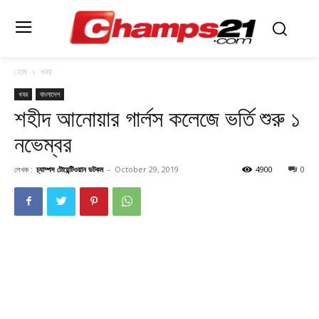
হোম
খবর
খবর
বাংলাদেশ
শহীদ আনোয়ার গার্লস কলেজে ভর্তি শুরু ১
নভেম্বর
লেখক :
চ্যাম্পস টোয়েন্টিওয়ান ডটকম
-
October 29, 2019
4900
0