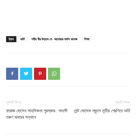
Champs21
ট্যাগ
ভর্তি
শহীদ বীর উত্তম লে. আনোয়ার গার্লস কলেজ
শিক্ষা
Company
About
পূর্ববর্তী নিবন্ধ
পরবর্তী নিবন্ধ
Contact us
ফারাজ হোসেন সাহসিকতা পুরস্কার : সাহসী
সেন্ট যোসেফ স্কুলে তৃতীয় শ্রেণিতে ভর্তি
Subscription Plans
তরুণ হৃদয়ের সন্ধানে
My account