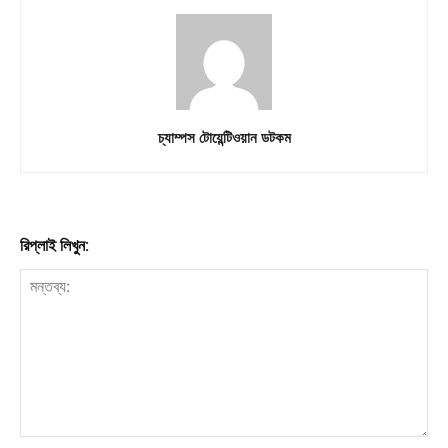
Download PhotoCard
চ্যাম্পস টোয়েন্টিওয়ান ডটকম
রিপ্লাই লিখুন: