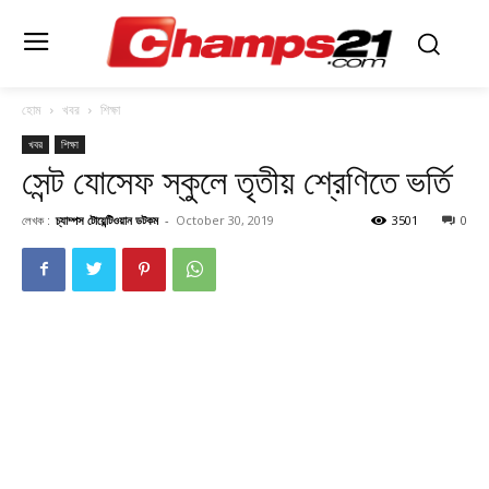
হোম
খবর
শিক্ষা
খবর
শিক্ষা
সেন্ট যোসেফ স্কুলে তৃতীয় শ্রেণিতে ভর্তি
লেখক :
চ্যাম্পস টোয়েন্টিওয়ান ডটকম
-
October 30, 2019
3501
0