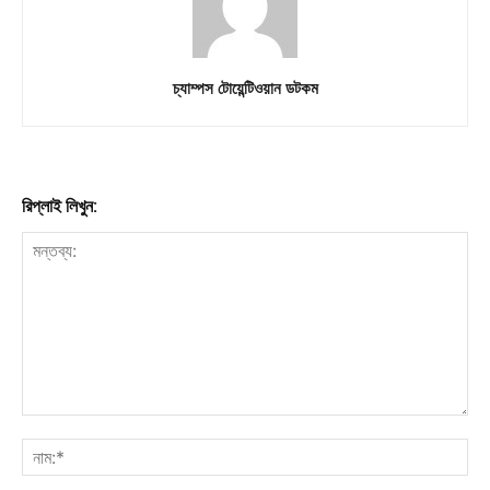
Download PhotoCard
চ্যাম্পস টোয়েন্টিওয়ান ডটকম
রিপ্লাই লিখুন: