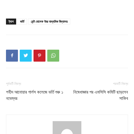
ট্যাগ
ভর্তি
সেন্ট যোসেফ উচ্চ মাধ্যমিক বিদ্যালয়
Champs21
Company
পূর্ববর্তী নিবন্ধ
পরবর্তী নিবন্ধ
About
শহীদ আনোয়ার গার্লস কলেজে ভর্তি শুরু ১
নিষেধাজ্ঞার পর এমসিসি কমিটি ছাড়লেন
Contact us
নভেম্বর
সাকিব
Subscription Plans
My account