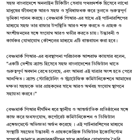
সহজ বাংলাদেশে অনলাইন টিকিটিং সেবায় পথপ্রদর্শক হিসেবে লাখো
মানুষের জীবনকে আরও সহজ ও সুবিধাজনক করে তুলতে গুরুত্বপূর্ণ
ভূমিকা পালন করছে। বেঞ্চমার্ক পিআর-এর সাথে এই পার্টনারশিপের
মাধ্যমে সহজ তার বাজার উপস্থিতি আরও শক্ত করতে ও গ্রাহক ও
অংশীজনদের সঙ্গে সংযোগ আরও গভীর করতে চায়। উদ্ভাবনী ও
কার্যকর যোগাযোগ কৌশলের মাধ্যমে এটি বাস্তবায়ন করা হবে।
বেঞ্চমার্ক পিআর-এর ব্যবস্থাপনা পরিচালক আশরাফ কায়সার বলেন,
“একটি দেশীয় ব্র্যান্ড হিসেবে সহজ বাংলাদেশের ডিজিটাল খাতে
গুরুত্বপূর্ণ অবদান রেখে চলেছে, এবং আমরা এই যাত্রার অংশ হতে পেরে
আনন্দিত। ব্র্যান্ড স্টোরিটেলিং ও স্ট্র্যাটেজিক কমিউনিকেশনে আমাদের
দক্ষতা সহজকে তার গ্রাহকদের সাথে আরও অর্থবহ সংযোগ স্থাপনে
সহায়তা করবে।”
বেঞ্চমার্ক পিআর দীর্ঘদিন ধরে স্থানীয় ও আন্তর্জাতিক প্রতিষ্ঠানের সঙ্গে
কাজ করে জনসংযোগ, কর্পোরেট কমিউনিকেশন ও ডিজিটাল
এঙ্গেজমেন্টে অভিজ্ঞতা অর্জন করেছে । এই পার্টনারশিপের মাধ্যমে
সংস্থাটি সহজের উদ্ভাবনী ও গ্রাহককেন্দ্রিক ডিজিটাল ইকোসিস্টেম
সম্পর্কে জানাতে ব্যবহারকারীদের সাথে কার্যকর যোগাযোগ তৈরি