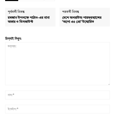
পূর্ববর্তী নিবন্ধ
পরবর্তী নিবন্ধ
রমজান উপলক্ষে পাঠাও-এর নানা
দেশে অলরাউন্ড পারফরম্যান্সের
অফার ও ডিসকাউন্ট
‘অপো এ৫ প্রো’ উন্মোচিত
রিপ্লাই লিখুন:
মন্তব্য:
নাম:
ইমে