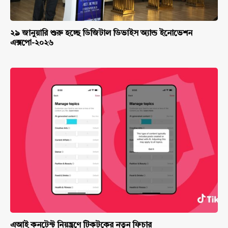
২৯ জানুয়ারি শুরু হচ্ছে ডিজিটাল ডিভাইস অ্যান্ড ইনোভেশন
এক্সপো-২০২৬
এআই কনটেন্ট নিয়ন্ত্রণে টিকটকের নতুন ফিচার