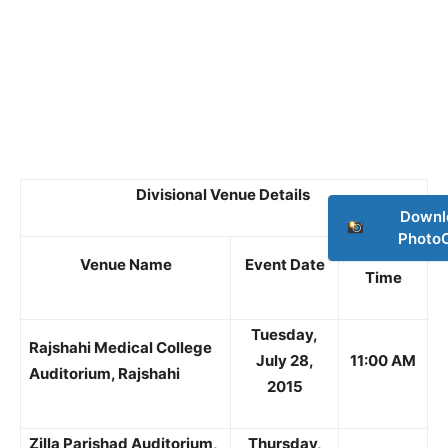
Divisional Venue Details
Downl
Photo
Reporting
Venue Name
Event Date
Time
Tuesday,
Rajshahi Medical College
July 28,
11:00 AM
Auditorium, Rajshahi
2015
Zilla Parishad Auditorium,
Thursday,