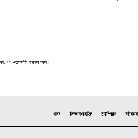
মেল, এবং ওয়েবসাইট সংরক্ষণ করুন।
খবর
বিজ্ঞানপ্রযুক্তি
চ্যাম্পিয়ন
জীবনযাত