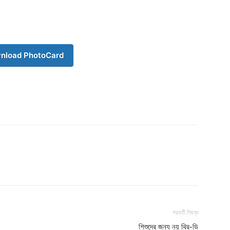
nload PhotoCard
পরবর্তী নিবন্ধ
শিশুদের জন্য নয় থ্রি-ডি