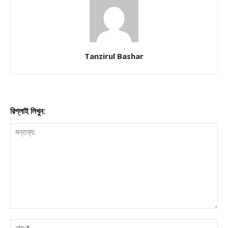
Company
About
Contact us
Tanzirul Bashar
Subscription Plans
My account
রিপ্লাই লিখুন:
Download PhotoCard