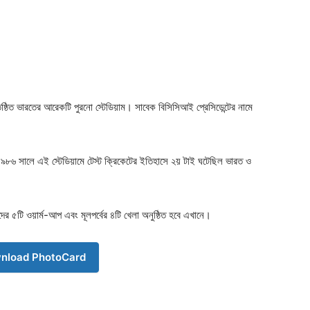
িষ্ঠিত ভারতের আরেকটি পুরনো স্টেডিয়াম। সাবেক বিসিসিআই প্রেসিডেন্টের নামে
। ১৯৮৬ সালে এই স্টেডিয়ামে টেস্ট ক্রিকেটের ইতিহাসে ২য় টাই ঘটেছিল ভারত ও
ের ৫টি ওয়ার্ম-আপ এবং মূলপর্বের ৪টি খেলা অনুষ্ঠিত হবে এখানে।
nload PhotoCard
Company