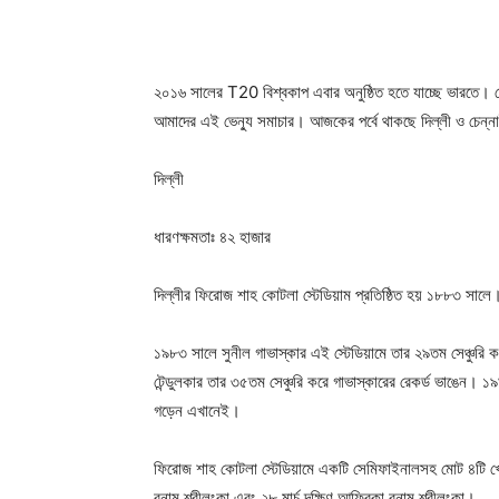
২০১৬ সালের T20 বিশ্বকাপ এবার অনুষ্ঠিত হতে যাচ্ছে ভারতে। 
আমাদের এই ভেন্যু সমাচার। আজকের পর্বে থাকছে দিল্লী ও চেন্
দিল্লী
ধারণক্ষমতাঃ ৪২ হাজার
দিল্লীর ফিরোজ শাহ কোটলা স্টেডিয়াম প্রতিষ্ঠিত হয় ১৮৮৩ সালে।
১৯৮৩ সালে সুনীল গাভাস্কার এই স্টেডিয়ামে তার ২৯তম সেঞ্চুর
টেন্ডুলকার তার ৩৫তম সেঞ্চুরি করে গাভাস্কারের রেকর্ড ভাঙেন। ১
গড়েন এখানেই।
ফিরোজ শাহ কোটলা স্টেডিয়ামে একটি সেমিফাইনালসহ মোট ৪টি খেলা অন
বনাম শ্রীলংকা এবং ২৮ মার্চ দক্ষিণ আফ্রিকা বনাম শ্রীলংকা।