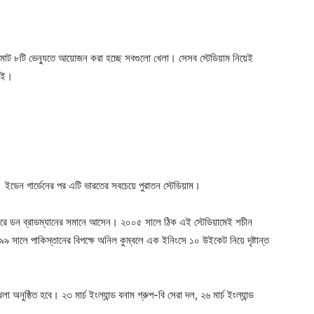
মোট ৮টি ভেন্যুতে আয়োজন করা হচ্ছে সবগুলো খেলা। সেসব স্টেডিয়াম নিয়েই
নাই।
 ইডেন গার্ডেনের পর এটি ভারতের সবচেয়ে পুরাতন স্টেডিয়াম।
ি করে ডন ব্রাডম্যানের সমানে আসেন। ২০০৫ সালে ঠিক এই স্টেডিয়ামেই শচীন
৯৯৯ সালে পাকিস্তানের বিপক্ষে অনিল কুম্বলে এক ইনিংসে ১০ উইকেট নিয়ে দৃষ্টান্ত
ুষ্ঠিত হবে। ২৩ মার্চ ইংল্যান্ড বনাম গ্রুপ-বি সেরা দল, ২৬ মার্চ ইংল্যান্ড