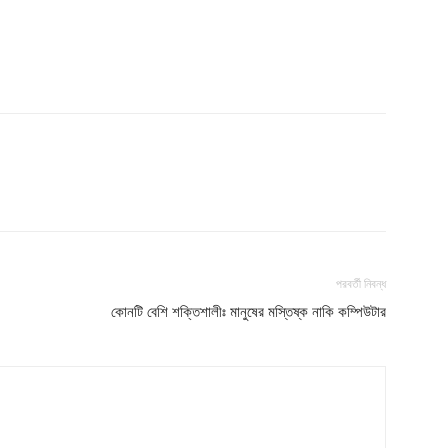
s21
About
Contact us
Subscription Plans
My account
Download PhotoCard
পরবর্তী নিবন্ধ
কোনটি বেশি শক্তিশালীঃ মানুষের মস্তিষ্ক নাকি কম্পিউটার