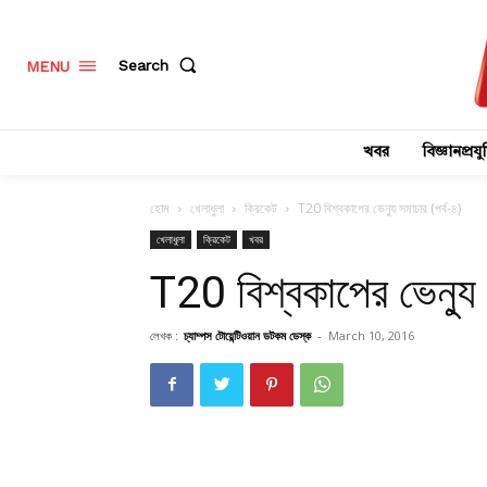
Search
MENU
খবর
বিজ্ঞানপ্রযুক
হোম
খেলাধুলা
ক্রিকেট
T20 বিশ্বকাপের ভেন্যু সমাচার (পর্ব-৪)
খেলাধুলা
ক্রিকেট
খবর
T20 বিশ্বকাপের ভেন্যু 
লেখক :
চ্যাম্পস টোয়েন্টিওয়ান ডটকম ডেস্ক
-
March 10, 2016