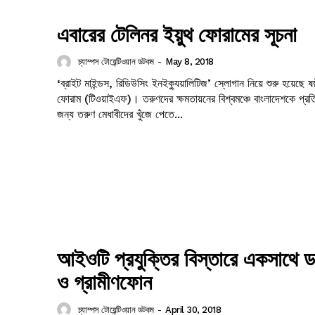
My account
এবারের টেলিনর ইয়ুথ ফোরামের সূচনা
চ্যাম্পস টোয়েন্টিওয়ান ডটকম
-
May 8, 2018
‘ব্রাইট মাইন্ডস, রিডিউসিং ইনইক্যুয়ালিটিজ’ স্লোগান নিয়ে শুরু হয়েছে ষষ
ফোরাম (টিওয়াইএফ)। তরুণদের ক্ষমতায়নের বিশ্বমঞ্চে বাংলাদেশকে প্রতি
জন্য তরুণ মেধাবীদের খুঁজে পেতে...
আইওটি প্রযুক্তির বিস্তারে একসাথে 
ও গ্রামীণফোন
চ্যাম্পস টোয়েন্টিওয়ান ডটকম
-
April 30, 2018