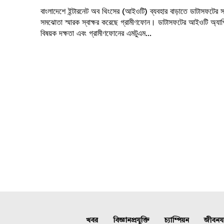
বাংলাদেশে ইন্টারনেট অব থিংসের (আইওটি) ব্যবহার বাড়াতে ডাটাসফটের 
সমঝোতা স্মারক স্বাক্ষর করেছে গ্রামীণফোন। ডাটাসফটের আইওটি অ্যা
বিষয়ক দক্ষতা এবং গ্রামীণফোনের এমটুএম...
খবর
বিজ্ঞানপ্রযুক্তি
চ্যাম্পিয়ন
জীবনযাত