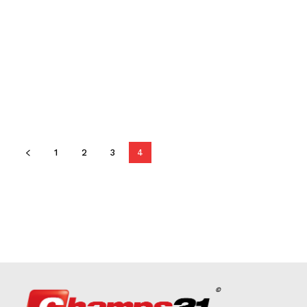
1
2
3
4
©