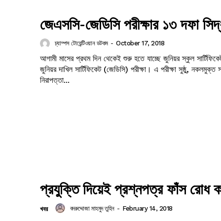
Company
জেএসসি-জেডিসি পরীক্ষার ১৩ দফা সিদ্
s21
About
চ্যাম্পস টোয়েন্টিওয়ান ডটকম
-
October 17, 2018
Contact us
আগামী মাসের প্রথম দিন থেকেই শুরু হতে যাচ্ছে জুনিয়র স্কুল সার্টিফি
জুনিয়র দাখিল সার্টিফিকেট (জেডিসি) পরীক্ষা। এ পরীক্ষা সুষ্ঠু, নকলমুক্ত স
Subscription Plans
নিরাপত্তা...
My account
প্রযুক্তি দিয়েই প্রশ্নপত্র ফাঁস রোধ
বদরুদ্দোজা মাহমুদ তুহিন
-
February 14, 2018
খবর