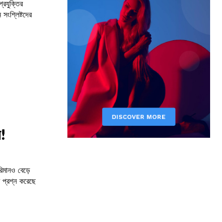
্রযুক্তির
ংশ্লিষ্টদের
ন!
িমানও বেড়ে
 প্রশ্ন করেছে