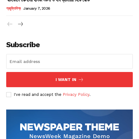
Champs21
প্রযুক্তিবিশ্ব
January 7, 2026
Subscribe
Company
About
Contact us
I WANT IN
Subscription Plans
I've read and accept the
Privacy Policy
.
My account