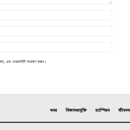
মেল, এবং ওয়েবসাইট সংরক্ষণ করুন।
খবর
বিজ্ঞানপ্রযুক্তি
চ্যাম্পিয়ন
জীবনযাত