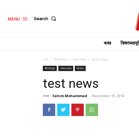
Search
MENU
খবর
বিজ্ঞানপ্রযুক
হোম
জীবনযাত্রা
খাবার-দাবার
test news
জীবনযাত্রা
খাবার-দাবার
বিনোদন
test news
লেখক :
Fahim Mohammad
-
November 19, 2014