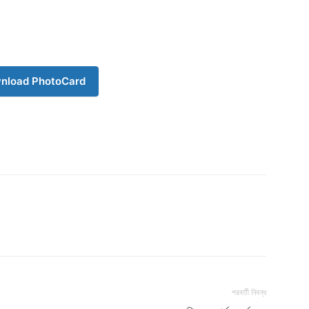
nload PhotoCard
পরবর্তী নিবন্ধ