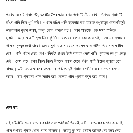
প্রথমে একটি গ্লাস উঁচু বাক্সটির উপর আর অপর গ্লাসটি নীচে রাখি। উপরের গ্লাসটি
রঙিন পানি দিয়ে পূর্ণ করি। এখানে রঙিন পানি ব্যবহার করা হয়েছে শুধুমাত্র এক্সপেরিমেন্ট
ভালোভাবে বুঝার জন্য, অন্য কোন কারণে নয়। এবার পাইপের এক মাথা পানিতে
ডুবাই। অন্য মাথাটি মুখে নিয়ে ফুঁ দিয়ে ভেতরের বাতাস বের করে দেই। এসময় গ্লাসের
পানিতে বুদবুদ দেখা যাবে। এবার মুখ দিতে সাবধানে আস্তে করে পাইপ দিয়ে বাতাস টান
দেই। পানি পাইপ বেয়ে বেশ খানিকটা উপরে উঠে আসলে সেটা খালি গ্লাসের মধ্যে ছেড়ে
দেই। দেখা যাবে এবার নিজে নিজে উপরের গ্লাস থেকে রঙিন পানি নীচের গ্লাসে চলে
যাচ্ছে। এটা চলতে থাকবে যতক্ষন না পর্যন্ত দুই গ্লাসের পানির এক সমতায় চলে না
Champs21
আসে। দুটি গ্লাসের পানি সমান হয়ে গেলেই পানি প্রবাহ বন্ধ হয়ে যাবে।
কেন হলঃ
Company
এই ঘটনাটির জন্য বাতাসের চাপ এবং অভিকর্ষ উভয়ই দায়ী। বাতাসের চাপের কারণেই
পানি উপরের গ্লাস থেকে নীচে গিয়েছে। যেহেতু ফুঁ দিয়া বাতাস আগেই বের করে দেয়া
About