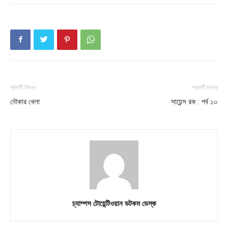
পূর্ববর্তী নিবন্ধ
পরবর্তী নিবন্ধ
নৌকার খেলা
সায়েন্স রক : পর্ব ১০
চ্যাম্পস টোয়েন্টিওয়ান ডটকম ডেস্ক