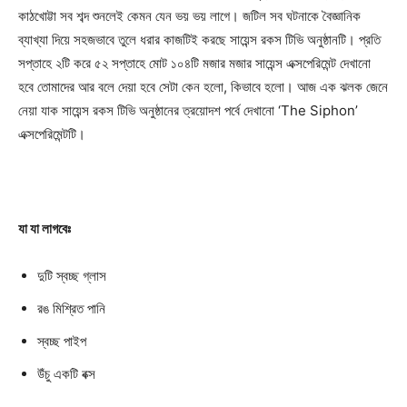
কাঠখোট্টা সব শব্দ শুনলেই কেমন যেন ভয় ভয় লাগে। জটিল সব ঘটনাকে বৈজ্ঞানিক
ব্যাখ্যা দিয়ে সহজভাবে তুলে ধরার কাজটিই করছে সায়েন্স রকস টিভি অনুষ্ঠানটি। প্রতি
সপ্তাহে ২টি করে ৫২ সপ্তাহে মোট ১০৪টি মজার মজার সায়েন্স এক্সপেরিমেন্ট দেখানো
হবে তোমাদের আর বলে দেয়া হবে সেটা কেন হলো, কিভাবে হলো। আজ এক ঝলক জেনে
নেয়া যাক সায়েন্স রকস টিভি অনুষ্ঠানের ত্রয়োদশ পর্বে দেখানো ‘The Siphon’
এক্সপেরিমেন্টটি।
যা যা লাগবেঃ
দুটি স্বচ্ছ গ্লাস
রঙ মিশ্রিত পানি
স্বচ্ছ পাইপ
উঁচু একটি বক্স