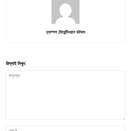
Download PhotoCard
চ্যাম্পস টোয়েন্টিওয়ান ডটকম
রিপ্লাই লিখুন: