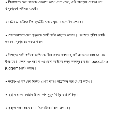
• শিকাগোতে কোন খাবারের দোকানে আগুন লেগে গেলে, সেই অবস্থায় সেখানে বসে
খাদ্যগ্রহণ আইনত দণ্ডনীয়।
• সাউথ ডাকোটাতে চিজ ফ্যাক্টরিতে শুয়ে ঘুমানো দণ্ডনীয় অপরাধ।
• ওকলাহোমাতে কোন কুকুরকে ভেংচি কাটা আইনত অপরাধ। এর জন্য পুলিশ ভেংচি
দাতাকে গ্রেপ্তারও করতে পারবে।
• উতাহতে কেউ কাউরো কাজিনকে বিয়ে করতে পারবে না, যদি না তাদের বয়স ৬৫-এর
উপর হয়। কেননা ৬৫ বছর বা এর বেশি বয়সীদের জন্য অনবদ্য রায় (impeccable
judgement) রয়েছে।
• উতাহ-এর সল্ট লেক বিভাগে পেপার ব্যাগে ভায়োলিন ভরে নেওয়া অবৈধ।
• ফ্রান্সে মানব চেহারাধারী যে কোন পুতুল বিক্রি করা নিষিদ্ধ।
• ফ্রান্সে কোন শুকরের নাম ‘নেপোলিয়ন’ রাখা যাবে না।