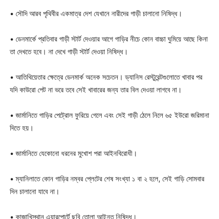
• সৌদি আরব পৃথিবীর একমাত্র দেশ যেখানে নারীদের গাড়ী চালানো নিষিদ্ধ।
• ডেনমার্কে প্রতিবার গাড়ী স্টার্ট দেওয়ার আগে গাড়ির নীচে কোন বাচ্চা ঘুমিয়ে আছে কিনা
Champs21
তা দেখতে হবে। না দেখে গাড়ী স্টার্ট দেওয়া নিষিদ্ধ।
• আতিথিয়েতার ক্ষেত্রে ডেনমার্ক অনেক সচেতন। ড্যানিস রেস্টুরেন্টগুলোতে খাবার পর
যদি কাউরো পেট না ভরে তবে সেই খাবারের জন্য তার বিল দেওয়া লাগবে না।
• জার্মানিতে গাড়ির পেট্রোল ফুরিয়ে গেলে এবং সেই গাড়ী ঠেলে নিলে ৬৫ ইউরো জরিমানা
Company
দিতে হয়।
About
• জার্মানিতে যেকোনো ধরনের মুখোশ পরা আইনবিরোধী।
Contact us
Subscription Plans
• ম্যানিলাতে কোন গাড়ির নম্বর প্লেটের শেষ সংখ্যা ১ বা ২ হলে, সেই গাড়ি সোমবার
My account
দিন চালানো যাবে না।
• কাজাখিস্থান এয়ারপোর্টে ছবি তোলা আইনত নিষিদ্ধ।