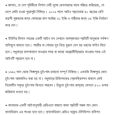
• জাপান, যে দেশ পৃথিবীকে বিশাল দেহী সুমো রেসলারদের সাথে পরিচয় করিয়েছে, সে
দেশে মোটা হওয়া পুরোপুরি নিষিদ্ধ। ২০০৯ সালে আইন প্রনেতারা ৪০ বছরের বেশি
বয়েসী পুরুষদের জন্য কোমরের মাপ সর্বোচ্চ ৩১ ইঞ্চি ও নারীদের জন্য ৩৫ ইঞ্চি নির্ধারণ
করে দেন।
• ইটালির মিলান শহরের একটি আইন হল সেখানে অবস্থানরত প্রতিটি মানুষকে সর্বক্ষণ
হাসিমুখে থাকতে হবে। গম্ভীর বা গোমড়া মুখ নিয়ে ঘুরলে বেশ বড় ধরনের ফাইন দিতে
হবে। শুধুমাত্র হাসপাতালে যাওয়ার সময় বা কারো অন্ত্যেষ্টিক্রিয়ায় যাওয়ার সময় এই
আইনটি প্রয়োগ হবে না।
• ১৯৯২ সাল থেকে সিঙ্গাপুরে চুইংগাম চাবানো সম্পূর্ণ নিষিদ্ধ। এমনকি সিঙ্গাপুরে কোন
চুইংগাম আমদানিও করা হয় না। শুধুমাত্র চিকিৎসকের প্রেসক্রিপশন থাকলে কেউ
নিকোটিন সমৃদ্ধ চুইংগাম কিনতে পারবেন। চিবুনো চুইংগাম রাস্তায় ফেললে ৫০০ ডলার
জরিমানা গুনতে হয়।
• কানাডার একটি আইনানুযায়ী রেডিওতে বাজতে থাকা প্রতিটি পঞ্চম গান কোন
কানাডিয়ান এর গাওয়া হতে হবে। ক্যানাডিয়ান রেডিও অ্যান্ড টেলিভিশন কমিশন