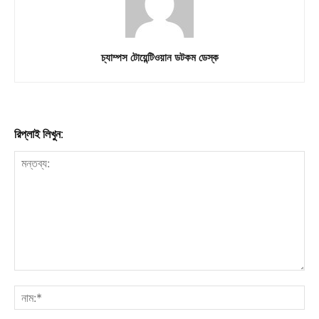
চ্যাম্পস টোয়েন্টিওয়ান ডটকম ডেস্ক
রিপ্লাই লিখুন: