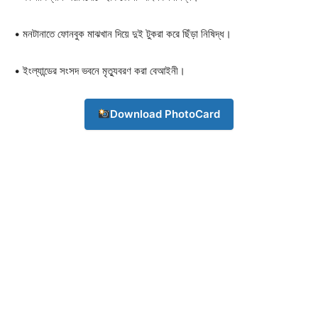
Download PhotoCard
• মনটানাতে ফোনবুক মাঝখান দিয়ে দুই টুকরা করে ছিঁড়া নিষিদ্ধ।
• ইংল্যান্ডের সংসদ ভবনে মৃত্যুবরণ করা বেআইনী।
Download PhotoCard