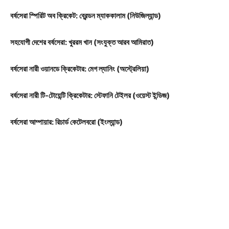
বর্ষসেরা স্পিরিট অব ক্রিকেট: ব্রেন্ডন ম্যাককালাম (নিউজিল্যান্ড)
Company
সহযোগী দেশের বর্ষসেরা: খুররম খান (সংযুক্ত আরব আমিরাত)
About
বর্ষসেরা নারী ওয়ানডে ক্রিকেটার: মেগ ল্যানিং (অস্ট্রেলিয়া)
Contact us
বর্ষসেরা নারী টি-টোয়েন্টি ক্রিকেটার: স্টেফানি টেইলর (ওয়েস্ট ইন্ডিজ)
Subscription Plans
My account
বর্ষসেরা আম্পায়ার: রিচার্ড কেটেলবরো (ইংল্যান্ড)