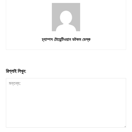
চ্যাম্পস টোয়েন্টিওয়ান ডটকম ডেস্ক
রিপ্লাই লিখুন: