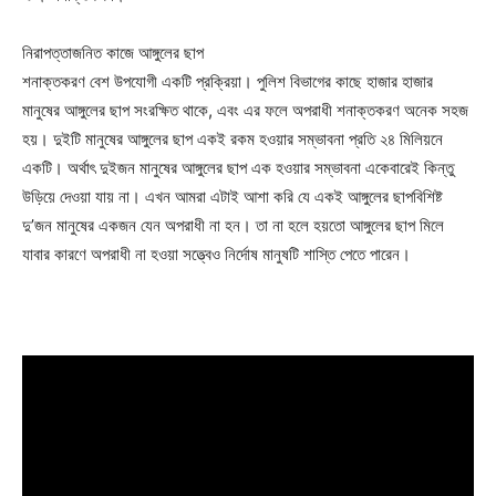
About
নিরাপত্তাজনিত কাজে আঙ্গুলের ছাপ
Contact us
শনাক্তকরণ বেশ উপযোগী একটি প্রক্রিয়া। পুলিশ বিভাগের কাছে হাজার হাজার
Subscription Plans
মানুষের আঙ্গুলের ছাপ সংরক্ষিত থাকে, এবং এর ফলে অপরাধী শনাক্তকরণ অনেক সহজ
My account
হয়। দুইটি মানুষের আঙ্গুলের ছাপ একই রকম হওয়ার সম্ভাবনা প্রতি ২৪ মিলিয়নে
একটি। অর্থাৎ দুইজন মানুষের আঙ্গুলের ছাপ এক হওয়ার সম্ভাবনা একেবারেই কিন্তু
উড়িয়ে দেওয়া যায় না। এখন আমরা এটাই আশা করি যে একই আঙ্গুলের ছাপবিশিষ্ট
Download PhotoCard
দু’জন মানুষের একজন যেন অপরাধী না হন। তা না হলে হয়তো আঙ্গুলের ছাপ মিলে
যাবার কারণে অপরাধী না হওয়া সত্ত্বেও নির্দোষ মানুষটি শাস্তি পেতে পারেন।