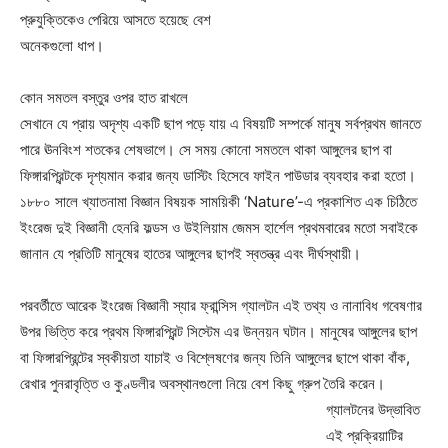
প্রুযুক্তিকেও পেরিয়ে আসতে হয়েছে বেশ
অনেকগুলো ধাপ।
কোন সমতল বস্তুর ওপর হাত রাখলে
সেখানে যে প্রায় অদৃশ্য একটি ছাপ পড়ে যায় এ বিষয়টি সম্পর্কে মানুষ সর্বপ্রথম জানতে
পারে ঊনবিংশ শতকের শেষভাগে। সে সময় কোনো সমতলে থাকা আঙ্গুলের ছাপ বা
ফিঙ্গারপ্রিন্টকে দৃশ্যমান করার জন্য ডাস্টিং হিসেবে ফাইন পাউডার ব্যবহার করা হতো।
১৮৮০ সালে খ্যাতনামা বিজ্ঞান বিষয়ক সাময়িকী ‘Nature’-এ প্রকাশিত এক চিঠিতে
ইংরেজ দুই বিজ্ঞানী হেনরি ফল্ডস ও উইলিয়াম জেমস হার্শেল প্রথমবারের মতো সবাইকে
জানান যে প্রতিটি মানুষের হাতের আঙ্গুলের ছাপই স্বতন্ত্র এবং দীর্ঘস্থায়ী।
পরবর্তীতে আরেক ইংরেজ বিজ্ঞানী স্যার ফ্রান্সিস গ্যালটন এই তথ্য ও নানাবিধ গবেষণার
উপর ভিত্তি করে প্রথম ফিঙ্গারপ্রিন্ট সিস্টেম এর উন্নয়ন ঘটান। মানুষের আঙ্গুলের ছাপ
বা ফিঙ্গারপ্রিন্টের স্বকীয়তা যাচাই ও বিশ্লেষণের জন্য তিনি আঙ্গুলের ছাপে থাকা বাঁক,
রেখার পুনরাবৃত্তি ও কুণ্ডলীর অবস্থানগুলো নিয়ে বেশ কিছু গ্রুপ তৈরি
করেন।
গ্যালটনের উদ্ভাবিত
এই প্রক্রিয়াটির