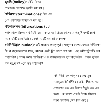
ভ্যালি (Valley)
: দুইটা রিজের
মাঝখানের অংশকে ভ্যালি বলা হয়।
টার্মিনেশন (terminations)
: রিজ এর
শেষ প্রান্তকে টার্মিনেশন বলা হয়।
বাইফারকেশন (bifurcations )
: যে
স্থান থেকে রিজের শাখা তৈরী হয়। সহজ অর্থে হাতের ছাপের যে পয়েন্টে একটি রেখা
থেকে দুইটি রেখা তৈরী হয় সেই পয়েন্টি হল বাইফারকেশন।
মাইনিশীউ(Minutiae)
: এটি সবচেয়ে গুরুত্বপুর্ন। আঙ্গুলের ছাপের যেখানে টার্মিনেশন
কিংবা বাইফারকেশন থাকে, সেখানে একটি বিন্দু কল্পনা করা হয়। এই কল্পিত বিন্দুটিই হল
মাইনিশীউ। অন্য কথায় টার্মিনেশন এবং বাইফারকেশন হল মাইনিশীউ। নিচের ছবিতে
লাল রঙের ডট গুলো হল মাইনিশীউ
মাইনিশীউ হল আঙ্গুলের ছাপের মূল
শনাক্তকারী বৈশিষ্ট্য। মাইনেশিউ গুলোর
লোকেশন এক এক ফিঙ্গার প্রিন্টে এক এক
রকম। যে কারণে একটি ফিঙ্গার প্রিন্টের
সাথে অন্যটির কোন মিল নেই।