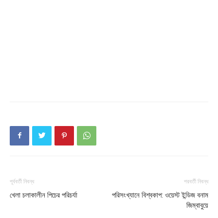
Download PhotoCard
পূর্ববর্তী নিবন্ধ
পরবর্তী নিবন্ধ
খেলা চলাকালীন পিচের পরিচর্যা
পরিসংখ্যানে বিশ্বকাপ: ওয়েস্ট ইন্ডিজ বনাম
জিম্বাবুয়ে