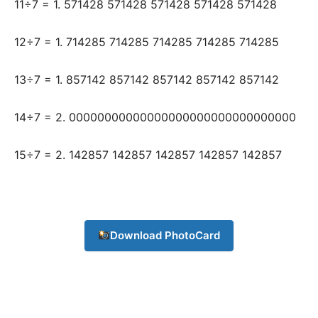
11÷7 = 1. 571428 571428 571428 571428 571428
12÷7 = 1. 714285 714285 714285 714285 714285
13÷7 = 1. 857142 857142 857142 857142 857142
Champs21
14÷7 = 2. 00000000000000000000000000000000
15÷7 = 2. 142857 142857 142857 142857 142857
Company
Download PhotoCard
About
Contact us
Subscription Plans
My account