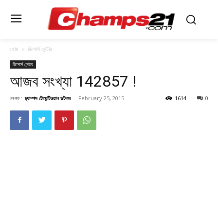
হোম
রিসোর্স সেন্টার
রিসোর্স সেন্টার
আজব সংখ্যা 142857 !
লেখক :
চ্যাম্পস টোয়েন্টিওয়ান ডটকম
-
February 25, 2015
1614
0