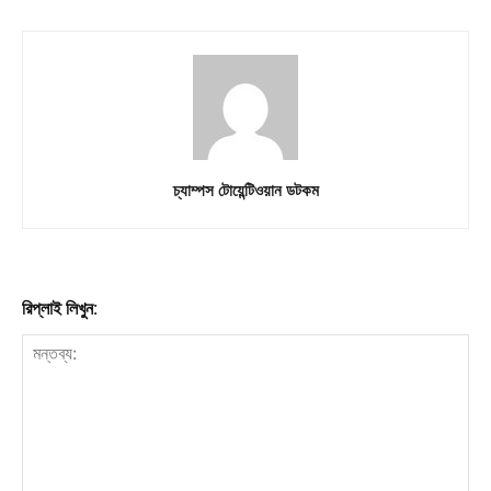
চ্যাম্পস টোয়েন্টিওয়ান ডটকম
রিপ্লাই লিখুন: