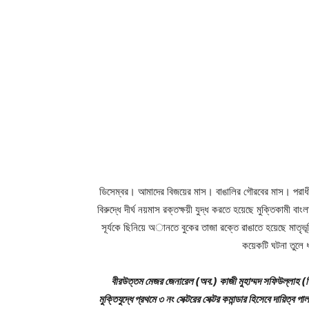
ডিসেম্বর। আমাদের বিজয়ের মাস। বাঙালির গৌরবের মাস। পরাধ
বিরুদ্ধে দীর্ঘ নয়মাস রক্তক্ষয়ী যুদ্ধ করতে হয়েছে মুক্তিকামী বা
সূর্যকে ছিনিয়ে অানতে বুকের তাজা রক্তে রাঙাতে হয়েছে মাতৃভূ
কয়েকটি ঘটনা তুলে ধ
বীরউত্তম মেজর জেনারেল (অব.) কাজী মুহাম্মদ সফিউল্লাহ 
মুক্তিযুদ্ধে প্রথমে ৩ নং সেক্টরের সেক্টর কমান্ডার হিসেবে দায়িত্