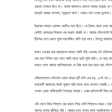
হয়তো সেখানে ছিল না। অথবা থাকলেও কোনো গড়বড় হয়েছে তা না
মাত্রই আমরা বললাম, ‘হ্যান্ডস আপ’। তারাও হাত ওপরে তুললো। 
ট্রাকের সামনে একজন জেসিও বসে ছিল। সে ট্রাক থেকে নেমে আ
কেউই কোমরের পিস্তল বের করতে পারছি না। আমার স্টেনগানটা ছি
ট্রিগার চেপে ধরলে পুরো ম্যাগাজিন খালি হয়ে যাবে। কিন্তু আমাদ
কারণ একবার তার ব্যারেলের সামনে আমি পড়ি একবার ওই হাবিলদা
তার হাত শিখিল হয়ে গেলে আমি তাকে দুটো ঘুষি মারি। সে পড়ে য
করতে গেলে আমার ব্যাটম্যানকে সে শিল্ড করে তার হাতে ধরা স্টেনগ
সৌভাগ্যবশত স্টেনগান থেকে মাত্র দুটি গুলি বের হয়, ২৮টা নয়
কয়েকটি আঘাতের পরেই বুঝতে পারি তাকে মেরে ফেলতে পেরেছি। এই
সেখান থেকে পাকিস্তানি সৈন্যরা নামছে। এবার রাইফেলটি দিয়ে গু
Champ
ওটা ফেলে দিয়ে পিস্তল বের করতে গিয়ে দেখি পিস্তলও ভাঙা। হয়ত
পাশের নালায় ঝাঁপিয়ে পড়ি। আমার তখন নালার কাদা-কচুরিপানায় ম