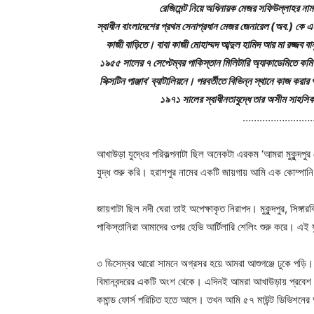
রেজিমেন্ট নিয়ে অধিনায়ক মেজর সফিউল্লাহর নামা
স্বাধীন বাংলাদেশের প্রথম সেনাপ্রধান মেজর জেনারেল (অব.) কে এম 
কাজী বাড়িতে। বাবা কাজী মোহাম্মদ আব্দুল হামিদ আর মা রজ্জব ব
১৯৫৫ সালের ৭ সেপ্টেম্বর পাকিস্তান মিলিটারি অ্যাকাডেমিতে কমিশ
সিক্সটিন পাঞ্জাব’ ব্যাটালিয়নে। পরবর্তীতে বিভিন্ন স্থানে কাজ কর
১৯৭১ সালের স্বাধীনতাযুদ্ধে তার অসীম সাহসি
……………………
আখাউড়া যুদ্ধের পরিকল্পনাটা ছিল অনেকটা এরকম ‘আমরা মুকুন্দপুর
যুদ্ধ শুরু করি। হরাশপুর নামের একটি জায়গায় আমি এক কোম্পা
জায়গাটা ছিল নদী ঘেরা তাই অপেক্ষাকৃত নিরাপদ। মুকুন্দপুর, সিঙ্
পাকিস্তানিরা আমাদের ওপর হেভি আর্টিলারি শেলিং শুরু করে। এই 
৩ ডিসেম্বর আরো সামনে অগ্রসর হয়ে আমরা আশুগঞ্জে ঢুকে পড়ি। 
বিমানবন্দরের একটি অংশ থেকে। এদিনই আমরা আখাউড়ায় প্রবেশ ক
কমান্ড ফোর্স পরিচিত হতে আসে। তখন আমি ৫৭ মাউন্ট ডিভিশনের