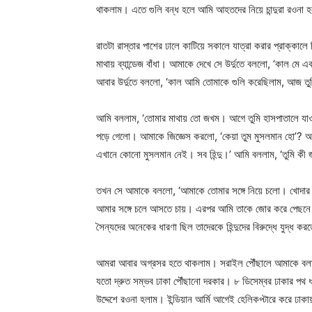
থাকলাম। এতে গুলি বন্ধ হলে আমি আহতদের নিয়ে চান্দুরা রওন
রাতটা রাস্তার পাশের ঢালে কাটিয়ে সকালে যাত্রা করার প্রাক্ক
মাথায় ব্যান্ডেজ বাঁধা। আমাকে দেখে সে উর্দুতে বললো, ‘কাল ম
আবার উর্দুতে বললো, ‘কাল আমি তোমাকে গুলি করেছিলাম, আজ তুম
আমি বললাম, ‘তোমার মাথায় তো জখম। আগে তুমি হাসপাতালে যাও
পড়ে গেলো। আমাকে জিজ্ঞেস করলো, ‘কেয়া তুম মুসলমান হো’? আম
এখানে কোনো মুসলমান নেই। সব হিন্দু।’ আমি বললাম, ‘তুমি কী
তখন সে আমাকে বললো, ‘আমাকে তোমার সঙ্গে নিয়ে চলো। খোদার 
আমার সঙ্গে চলে আসতে চায়। এরপর আমি তাকে জোর করে পেছনে প
সৈন্যদের অনেকের ধারণা ছিল তাদেরকে হিন্দুদের বিরুদ্ধে যুদ্ধ করত
আমরা আবার অগ্রসর হতে থাকলাম। সরাইল পৌঁছালে আমাকে বলা হ
যতো দ্রুত সম্ভব ঢাকা পৌঁছানো দরকার। ৮ ডিসেম্বর ঢাকার পথ
উদ্দেশে রওনা হলাম। ইন্ডিয়ান আর্মি আগেই হেলিকপ্টারে করে ঢা