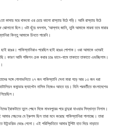
Contact us
Subscription Plans
My account
তো কাদায় মরে থাকবো এর চেয়ে ভালো রাস্তায় উঠে পড়ি। আমি রাস্তায় উঠে
ঝোলানো ছিল। ওটা ছুঁয়ে বললাম, ‘আল্লাহ জানি, তুমি আমাকে মারবা তবে মারার
তানিরা কিন্তু আমাকে চিনতে পারেনি।
ল ছাই রঙের। পাকিস্তানিরাও পরেছিল ছাই রঙের পোশাক। ওরা আমাকে ওদেরই
ি। কারণ আমি পজিশন চেক করার ঢঙে ডানে-বামে তাকাতে তাকাতে এগুচ্ছিলাম।
ম।
দের সঙ্গে গোলাগুলিতে ২৭ জন পাকিস্তানি সেনা মারা পড়ে আর ১৩ জন ধরা
ালিয়ন কমান্ডার ক্যাপ্টেন নাসিম নিজেও আহত হয়। যিনি পরবর্তীতে বাংলাদেশের
ে গিয়েছিল।
র ট্রাকটাতে তুলে পেছন দিকে মাধবপুরের পরে চান্দুরা যাওয়ার সিদ্ধান্ত নিলাম।
আমার পেছনের যে ট্রুপস ছিল তারা মনে করেছে পাকিস্তানিরা পালাচ্ছে। তারা
ে উইন্ডশিল্ড ভেঙে গেলো। এই পরিস্থিতিতে আমার টুপিটা হাত দিয়ে নাড়াতে