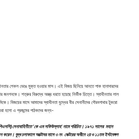
ীনতার শেকল ভেঙে মুক্ত হওয়ার মাস। এই বিজয় ছিনিয়ে আনতে পাক হানাদারদের
ংলার জনগনকে। শত্রুর বিরুদ্ধে অস্ত্র ধরতে হয়েছে নির্ভীক চিত্তে। স্বাধীনতার লাল
মিকে। বিজয়ের মাসে আমাদের স্বাধীনতা যুদ্ধের বীর সেনানীদের গৌরবগাথার টুকরো
রা হলাে এ প্রজন্মের পাঠকদের জন্য-
(পিএসসি)সেনাবাহিনীতে ‘কে এম সফিউল্লাহ’ নামে পরিচিত। ১৯৭১ সালের মহান
ব পালন করেন। যুদ্ধ চলাকালে অক্টোবর মাসে ৩ নং সেক্টরের অধীনে ২য় ও ১১তম ইস্টবেঙ্গল