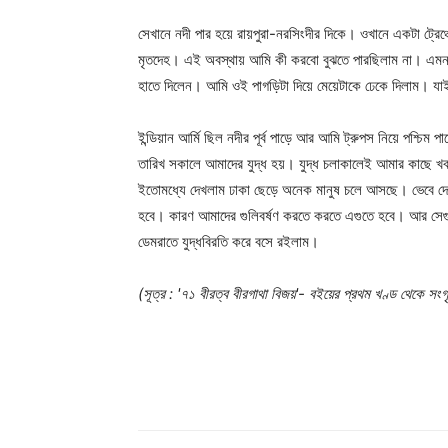
সেখানে নদী পার হয়ে রায়পুরা-নরসিংদীর দিকে। ওখানে একটা ট্র
মৃতদেহ। এই অবস্থায় আমি কী করবো বুঝতে পারছিলাম না। এমন স
হাতে দিলেন। আমি ওই পাগড়িটা দিয়ে মেয়েটাকে ঢেকে দিলাম। যা
ইন্ডিয়ান আর্মি ছিল নদীর পূর্ব পাড়ে আর আমি ট্রুপস নিয়ে পশ্চিম প
তারিখ সকালে আমাদের যুদ্ধ হয়। যুদ্ধ চলাকালেই আমার কাছে খবর
ইতোমধ্যে দেখলাম ঢাকা ছেড়ে অনেক মানুষ চলে আসছে। ভেবে দে
হবে। কারণ আমাদের গুলিবর্ষণ করতে করতে এগুতে হবে। আর স
ডেমরাতে যুদ্ধবিরতি করে বসে রইলাম।
(সূত্র : '৭১ বীরত্ব বীরগাথা বিজয়'- বইয়ের প্রথম খণ্ড থেকে সংগ