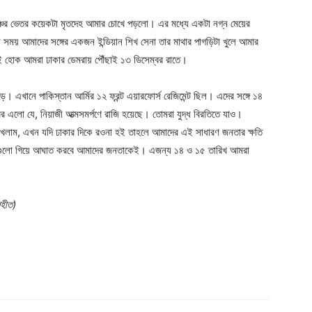
েঞ্চের ভেতর কয়েকটা মৃতদেহ আমার চোখে পড়লো। এর মধ্যে একটা নগ্ন মেয়ের
ময় আমাদের সঙ্গের একজন ইন্ডিয়ান শিখ সেনা তার মাথার পাগড়িটা খুলে আমার
ই হোক আমরা ঢাকার ডেমরায় পৌঁছাই ১৩ ডিসেম্বর রাতে।
াড়ে। এখানে পাকিস্তান আর্মির ১২ ফ্রন্ট এয়ারফোর্স রেজিমেন্ট ছিল। এদের সঙ্গে ১৪
 এলো যে, নিয়াজী আত্মসমর্পণে রাজি হয়েছে। তোমরা যুদ্ধ বিরতিতে যাও।
খলাম, এখন যদি ঢাকার দিকে রওনা হই তাহলে আমাদের এই সাধারণ জনতার ক্ষতি
েগুলো গিয়ে আঘাত করবে আমাদের জনতাকেই। এজন্য ১৪ ও ১৫ তারিখ আমরা
ৃহীত)