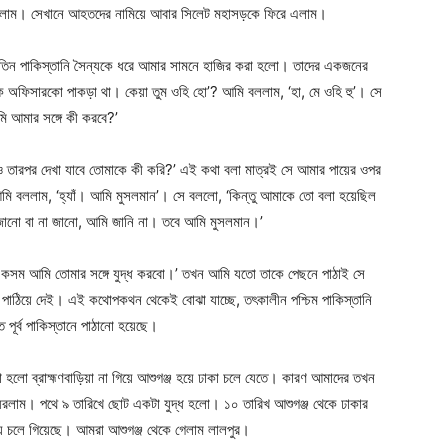
া হলাম। সেখানে আহতদের নামিয়ে আবার সিলেট মহাসড়কে ফিরে এলাম।
ালে তিন পাকিস্তানি সৈন্যকে ধরে আমার সামনে হাজির করা হলো। তাদের একজনের
ে এক অফিসারকো পাকড়া থা। কেয়া তুম ওহি হো’? আমি বললাম, ‘হা, মে ওহি হু’। সে
ি আমার সঙ্গে কী করবে?’
 তারপর দেখা যাবে তোমাকে কী করি?’ এই কথা বলা মাত্রই সে আমার পায়ের ওপর
ি বললাম, ‘হ্যাঁ। আমি মুসলমান’। সে বললো, ‘কিন্তু আমাকে তো বলা হয়েছিল
 জানো বা না জানো, আমি জানি না। তবে আমি মুসলমান।’
কসম আমি তোমার সঙ্গে যুদ্ধ করবো।’ তখন আমি যতো তাকে পেছনে পাঠাই সে
াঠিয়ে দেই। এই কথোপকথন থেকেই বোঝা যাচ্ছে, তৎকালীন পশ্চিম পাকিস্তানি
ে পূর্ব পাকিস্তানে পাঠানো হয়েছে।
লো ব্রাহ্মণবাড়িয়া না গিয়ে আশুগঞ্জ হয়ে ঢাকা চলে যেতে। কারণ আমাদের তখন
 ধরলাম। পথে ৯ তারিখে ছোট একটা যুদ্ধ হলো। ১০ তারিখ আশুগঞ্জ থেকে ঢাকার
কায় চলে গিয়েছে। আমরা আশুগঞ্জ থেকে গেলাম লালপুর।