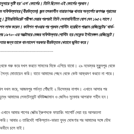
নুসারে সৃষ্টি হয় ‘এস’ ফোর্সের। তিনি ছিলেন এই ফোর্সের প্রধান।
সফিউল্লাহর (বীরউত্তম) জন্ম তৎকালীন নারায়ণগঞ্জ থানার অন্তর্গত রূপগঞ্জ গ্রামের
ানু। ইন্টারমিডিয়েট পরীক্ষা দেয়ার পরপরই তিনি সেনাবাহিনীতে যোগ দেন ১৯৫২ সালে।
ন লাভ করেন। কমিশন পাওয়ার পর প্রথম পোস্টিং হয়েছিল পাঞ্জাব রেজিমেন্টের ‘থার্ড-
ার পর ১৯৭০-এর অক্টোবরে মেজর সফিউল্লার পোস্টিং হয় সেকেন্ড ইস্টবেঙ্গল রেজিমেন্টে।
কতার জন্য তাকে বাংলাদেশ সরকার বীরউত্তম খেতাবে ভূষিত করে।
……………………………………….
 থেকে শুরু করে দখল করতে সামনের দিকে এগিয়ে যাবো। ২৯ নভেম্বর মুকুন্দপুর থেকে
নি সৈন্য মোতায়েন করি। যাতে আমাদের পেছন থেকে কেউ আক্রমণ করতে না পারে।
গারবিল দখল করে, আজমপুর পর্যন্ত পৌঁছাই ২ ডিসেম্বর নাগাদ। এখানে আসার পর
যুদ্ধে আমাদের লেফটেন্যান্ট বদিউজ্জামান ও জেসিও সুবেদার আশরাফ শহীদ হন।
এখানে আমার পাশের সেক্টর ট্রুপসকে ফায়ারিং সাপোর্ট দেয়া হয় আগরতলা
রি। আবার ৩ তারিখেই পাকিস্তান-ভারত যুদ্ধ ঘোষণার পর আমাদের সঙ্গে যৌথ
 অধীনে চলে যাই।