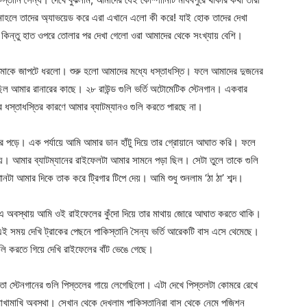
হলে তাদের অ্যাভয়েড করে এরা এখানে এলো কী করে! যাই হোক তাদের দেখা
কিন্তু হাত ওপরে তোলার পর দেখা গেলো ওরা আমাদের থেকে সংখ্যায় বেশি।
মাকে জাপটে ধরলো। শুরু হলো আমাদের মধ্যে ধস্তাধস্তি। ফলে আমাদের দুজনের
ল আমার রানারের কাছে। ২৮ রাউন্ড গুলি ভর্তি অটোমেটিক স্টেনগান। একবার
ের ধস্তাধস্তির কারণে আমার ব্যাটম্যানও গুলি করতে পারছে না।
র পড়ে। এক পর্যায়ে আমি আমার ডান হাঁটু দিয়ে তার গ্রোয়ানে আঘাত করি। ফলে
ায়। আমার ব্যাটম্যানের রাইফেলটা আমার সামনে পড়া ছিল। সেটা তুলে তাকে গুলি
ানটা আমার দিকে তাক করে ট্রিগার টিপে দেয়। আমি শুধু শুনলাম ‘ঠা ঠা’ শব্দ।
। এ অবস্থায় আমি ওই রাইফেলের কুঁদো দিয়ে তার মাথায় জোরে আঘাত করতে থাকি।
 সময় দেখি ট্রাকের পেছনে পাকিস্তানি সৈন্য ভর্তি আরেকটি বাস এসে থেমেছে।
লি করতে গিয়ে দেখি রাইফেলের বাঁট ভেঙে গেছে।
Company
s21
ো স্টেনগানের গুলি পিস্তলের গায়ে লেগেছিলো। এটা দেখে পিস্তলটা কোমরে রেখে
About
াখামাখি অবস্থা। সেখান থেকে দেখলাম পাকিস্তানিরা বাস থেকে নেমে পজিশন