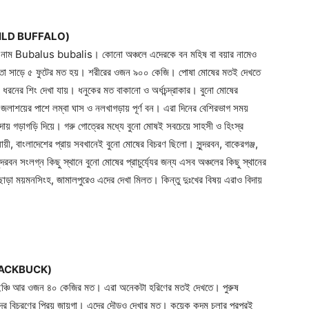
 WILD BUFFALO)
নিক নাম Bubalus bubalis। কোনো অঞ্চলে এদেরকে বন মহিষ বা বয়ার নামেও
চতা সাড়ে ৫ ফুটের মত হয়। শরীরের ওজন ৯০০ কেজি। পোষা মোষের মতই দেখতে
ধরনের শিং দেখা যায়। ধনুকের মত বাকানো ও অর্ধচন্দ্রাকার। বুনো মোষের
 জলাশয়ের পাশে লম্বা ঘাস ও নলখাগড়ায় পূর্ণ বন। এরা দিনের বেশিরভাগ সময়
দায় গড়াগড়ি দিয়ে। গরু গোত্রের মধ্যে বুনো মোষই সবচেয়ে সাহসী ও হিংস্র
ী, বাংলাদেশের প্রায় সবখানেই বুনো মোষের বিচরণ ছিলো। সুন্দরবন, বাকেরগঞ্জ,
বন সংলগ্ন কিছু স্থানে বুনো মোষের প্রাচুর্য্যের জন্য এসব অঞ্চলের কিছু স্থানের
 এছাড়া ময়মনসিংহ, জামালপুরেও এদের দেখা মিলত। কিন্তু দুঃখের বিষয় এরাও বিদায়
 BLACKBUCK)
ঞ্চি আর ওজন ৪০ কেজির মত। এরা অনেকটা হরিণের মতই দেখতে। পুরুষ
তর এদের বিচরণের প্রিয় জায়গা। এদের দৌড়ও দেখার মত। কয়েক কদম চলার পরপরই