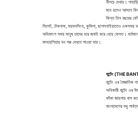
নীলচে দেখায়। পাহাড়
মনে হলেও আসলে কিন্
কিন্ত তিন বছরের বেশি
সিলেট, টেকনাফ, ময়মনসিংহ, কুমিলা, ছাগলনাইয়াতেও একসময় বনগ
অধিকাংশ সময় মানুষ তাদের ধরে জবাই করে খেয়ে ফেলত। বর্তমানে ভ
মালয়েশিয়ায় বন গরু দেখতে পাওয়া যায়।
বান্টেং (THE BA
বান্টেং এর বৈজ্ঞানি
অধিকারী বান্টেং এর উ
ফাঁকা জায়গায় বাস করে
বাংলাদেশের শুধু পার্বত