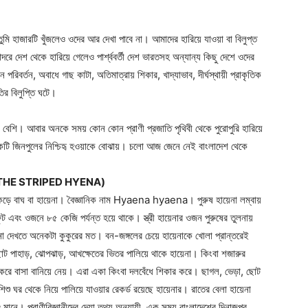
ি হাজারটি খুঁজলেও ওদের আর দেখা পাবে না। আমাদের হারিয়ে যাওয়া বা বিলুপ্ত
ে দেশ থেকে হারিয়ে গেলেও পার্শ্ববর্তী দেশ ভারতসহ অন্যান্য কিছু দেশে ওদের
িবর্তন, অবাধে গাছ কাটা, অতিমাত্রায় শিকার, খাদ্যাভাব, দীর্ঘস্থায়ী প্রাকৃতিক
তির বিলুপ্তি ঘটে।
কারণই বেশি। আবার অনকে সময় কোন কোন প্রাণী প্রজাতি পৃথিবী থেকে পুরোপুরি হারিয়ে
 একটি জিনপুলের নিশ্চিহৃ হওয়াকে বোঝায়। চলো আজ জেনে নেই বাংলাদেশ থেকে
না (THE STRIPED HYENA)
েকড়ে বাঘ বা হায়েনা। বৈজ্ঞানিক নাম Hyaena hyaena। পুরুষ হায়েনা লম্বায়
ুট এবং ওজনে ৮৫ কেজি পর্যন্ত হয়ে থাকে। স্ত্রী হায়েনার ওজন পুরুষের তুলনায়
া দেখতে অনেকটা কুকুরের মত। বন-জঙ্গলের চেয়ে হায়েনাকে খোলা প্রান্তরেই
োট পাহাড়, ঝোপঝাড়, আখক্ষেতের ভিতর পালিয়ে থাকে হায়েনা। কিংবা শজারুর
করে বাসা বানিয়ে নেয়। এরা একা কিংবা দলবেঁধে শিকার করে। ছাগল, ভেড়া, ছোট
িশু ঘর থেকে নিয়ে পালিয়ে যাওয়ার রেকর্ড রয়েছে হায়েনার। রাতের বেলা হায়েনা
 মানে। প্রাণীবিজ্ঞানীদের দেয়া তথ্য অনুযায়ী, এক সময় বাংলাদেশের দিনাজপুর,