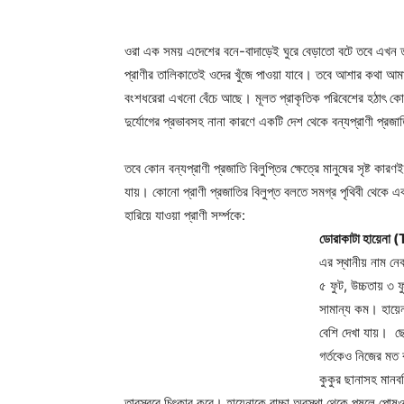
ওরা এক সময় এদেশের বনে-বাদাড়েই ঘুরে বেড়াতো বটে তবে এখন তুম
প্রাণীর তালিকাতেই ওদের খুঁজে পাওয়া যাবে। তবে আশার কথা আমাদর
বংশধরেরা এখনো বেঁচে আছে। মূলত প্রাকৃতিক পরিবেশের হঠাৎ কোন পর
দুর্যোগের প্রভাবসহ নানা কারণে একটি দেশ থেকে বন্যপ্রাণী প্রজা
তবে কোন বন্যপ্রাণী প্রজাতি বিলুপ্তির ক্ষেত্রে মানুষের সৃষ্ট 
যায়। কোনো প্রাণী প্রজাতির বিলুপ্ত বলতে সমগ্র পৃথিবী থেকে
হারিয়ে যাওয়া প্রাণী সর্ম্পকে:
ডোরাকাটা হায়ে
এর স্থানীয় নাম ন
৫ ফুট, উচ্চতায় ৩ ফ
সামান্য কম। হায়েন
বেশি দেখা যায়। ছ
গর্তকেও নিজের মত 
কুকুর ছানাসহ মানবশ
তারস্বরে চিৎকার করে। হায়েনাকে বাচ্চা অবস্থা থেকে পুষলে পোষও