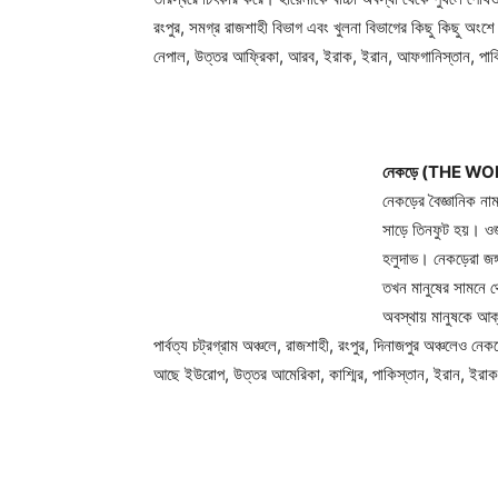
রংপুর, সমগ্র রাজশাহী বিভাগ এবং খুলনা বিভাগের কিছু কিছু অং
নেপাল, উত্তর আফ্রিকা, আরব, ইরাক, ইরান, আফগানিস্তান, পাকিস্
নেকড়ে (THE WO
নেকড়ের বৈজ্ঞানিক ন
সাড়ে তিনফুট হয়। ও
হলুদাভ। নেকড়েরা জঙ্
তখন মানুষের সামনে থ
অবস্থায় মানুষকে আক্
পার্বত্য চট্রগ্রাম অঞ্চলে, রাজশাহী, রংপুর, দিনাজপুর অঞ্চলেও
আছে ইউরোপ, উত্তর আমেরিকা, কাশ্মির, পাকিস্তান, ইরান, ইরাক