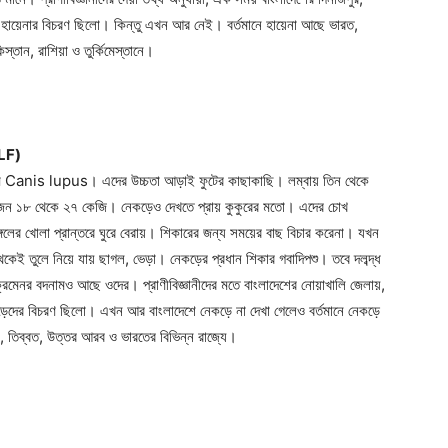
শে হায়েনার বিচরণ ছিলো। কিন্তু এখন আর নেই। বর্তমানে হায়েনা আছে ভারত,
তান, রাশিয়া ও তুর্কিমেস্তানে।
LF)
াম Canis lupus। এদের উচ্চতা আড়াই ফুটের কাছাকাছি। লম্বায় তিন থেকে
জন ১৮ থেকে ২৭ কেজি। নেকড়েও দেখতে প্রায় কুকুরের মতো। এদের চোখ
গলের খোলা প্রান্তরে ঘুরে বেরায়। শিকারের জন্য সময়ের বাছ বিচার করেনা। যখন
েকেই তুলে নিয়ে যায় ছাগল, ভেড়া। নেকড়ের প্রধান শিকার গবাদিপশু। তবে দলব্দ্ধ
রমেনর বদনামও আছে ওদের। প্রাণীবিজ্ঞানীদের মতে বাংলাদেশের নোয়াখালি জেলায়,
 নেকড়েদের বিচরণ ছিলো। এখন আর বাংলাদেশে নেকড়ে না দেখা গেলেও বর্তমানে নেকড়ে
, তিব্বত, উত্তর আরব ও ভারতের বিভিন্ন রাজ্যে।