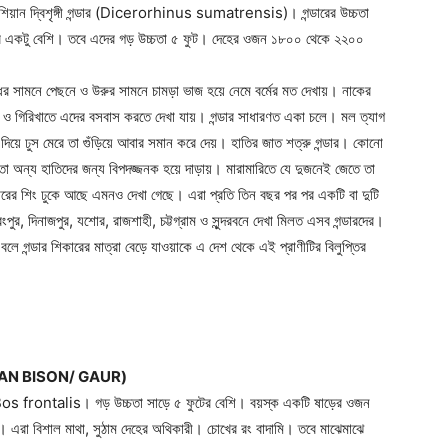
ান দ্বিশৃঙ্গী গন্ডার (Dicerorhinus sumatrensis)। গন্ডারের উচ্চতা
ার একটু বেশি। তবে এদের গড় উচ্চতা ৫ ফুট। দেহের ওজন ১৮০০ থেকে ২২০০
কাঁধের সামনে পেছনে ও উরুর সামনে চামড়া ভাজ হয়ে নেমে বর্মের মত দেখায়। নাকের
 ও গিরিখাতে এদের বসবাস করতে দেখা যায়। গন্ডার সাধারণত একা চলে। মল ত্যাগ
িয়ে ঢুস মেরে তা গুঁড়িয়ে আবার সমান করে দেয়। হাতির জাত শত্রু গন্ডার। কোনো
তা অন্য হাতিদের জন্য বিপদজ্জনক হয়ে দাড়ায়। মারামারিতে যে দুজনেই জেতে তা
রের শিং ঢুকে আছে এমনও দেখা গেছে। এরা প্রতি তিন বছর পর পর একটি বা দুটি
পুর, দিনাজপুর, যশোর, রাজশাহী, চট্টগ্রাম ও সুন্দরবনে দেখা মিলত এসব গন্ডারদের।
য় বলে গন্ডার শিকারের মাত্রা বেড়ে যাওয়াকে এ দেশ থেকে এই প্রাণীটির বিলুপ্তির
Company
DIAN BISON/ GAUR)
 Bos frontalis। গড় উচ্চতা সাড়ে ৫ ফুটের বেশি। বয়স্ক একটি ষাড়ের ওজন
s21
About
 এরা বিশাল মাথা, সুঠাম দেহের অথিকারী। চোখের রং বাদামি। তবে মাঝেমাঝে