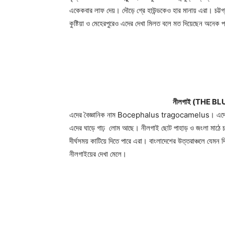
একেকবার লাফ দেয়। দৌড়ে গ্রে হাউন্ডকেও হার মানায় এরা। চট্টগ্রা
কুষ্টিয়া ও মেহেরপুরেও এদের দেখা মিলত বলে মত দিয়েছেন অনেক প্র
নীলগাই (THE B
এদের বৈজ্ঞানিক নাম Bocephalus tragocamelus। এদের উচ
এদের ঘাড়ে গাঢ় লোম আছে। নীলগাই ছোট পাহাড় ও জংলা মাঠে চরত
দীর্ঘসময় কাটিয়ে দিতে পারে এরা। বাংলাদেশের উত্তরাঞ্চলে যেমন 
নীলগাইয়ের দেখা মেলে।