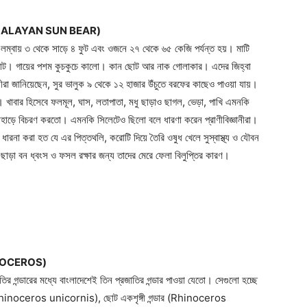
HE MALAYAN SUN BEAR)
্বায় ৩ থেকে সাড়ে ৪ ফুট এবং ওজনে ২৭ থেকে ৬৫ কেজি পর্যন্ত হয়। মাটি
ে ছোট। গায়ের পশম কুচকুচে কালো। কান ছোট আর নাক গোলাকার। এদের জিহ্বা
নীরা জানিয়েছেন, সুর ভালুক ৯ থেকে ১২ হাজার উঁচুতে বরফের কাছেও পাওয়া যায়।
খাবার হিসেবে ফলমূল, ঘাস, লতাপাতা, মধু ছাড়াও ছাগল, ভেড়া, পাখি এমনকি
পাহাড়ে বিচরণ করতো। এমনকি সিলেটেও ছিলো বলে ধারণা করেন প্রাণীবিজ্ঞানীরা।
ধারনা করা হত যে এর পিত্তথলি, করোটি দিয়ে তৈরি ওষুধ খেলে সুস্বাস্থ্য ও যৌবন
াড়া বন ধ্বংস ও ফসল রক্ষার জন্য তাদের মেরে ফেলা বিলুপ্তির কারণ।
HINOCEROS)
াতির গন্ডারের মধ্যে বাংলাদেশেই তিন প্রজাতির গন্ডার পাওয়া যেতো। সেগুলো হচ্ছে
র (Rhinoceros unicornis), ছোট একশৃঙ্গী গন্ডার (Rhinoceros