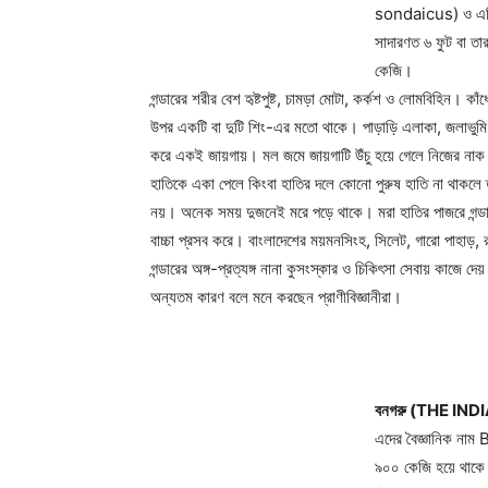
sondaicus) ও এশিয়
সাদারণত ৬ ফুট বা ত
কেজি।
গন্ডারের শরীর বেশ হৃষ্টপুষ্ট, চামড়া মোটা, কর্কশ ও লোমবিহিন। 
উপর একটি বা দুটি শিং-এর মতো থাকে। পাড়াড়ি এলাকা, জলাভুমি
করে একই জায়গায়। মল জমে জায়গাটি উঁচু হয়ে গেলে নিজের নাক দ
হাতিকে একা পেলে কিংবা হাতির দলে কোনো পুরুষ হাতি না থাকলে 
নয়। অনেক সময় দুজনেই মরে পড়ে থাকে। মরা হাতির পাজরে গন্ডা
বাচ্চা প্রসব করে। বাংলাদেশের ময়মনসিংহ, সিলেট, গারো পাহাড়, রং
গন্ডারের অঙ্গ-প্রত্যঙ্গ নানা কুসংস্কার ও চিকিৎসা সেবায় কাজে দে
অন্যতম কারণ বলে মনে করছেন প্রাণীবিজ্ঞানীরা।
বনগরু (THE IN
এদের বৈজ্ঞানিক নাম
Champ
৯০০ কেজি হয়ে থাকে।