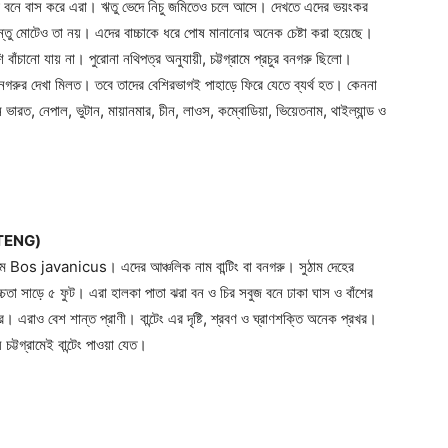
ি বনে বাস করে এরা। ঋতু ভেদে নিচু জমিতেও চলে আসে। দেখতে এদের ভয়ংকর
Contact us
তু মোটেও তা নয়। এদের বাচ্চাকে ধরে পোষ মানানোর অনেক চেষ্টা করা হয়েছে।
Subscription Plans
 বাঁচানো যায় না। পুরোনা নথিপত্র অনুযায়ী, চট্টগ্রামে প্রচুর বনগরু ছিলো।
My account
রুর দেখা মিলত। তবে তাদের বেশিরভাগই পাহাড়ে ফিরে যেতে ব্যর্থ হত। কেননা
ারত, নেপাল, ভুটান, মায়ানমার, চীন, লাওস, কম্বোডিয়া, ভিয়েতনাম, থাইল্যান্ড ও
NTENG)
ক নাম Bos javanicus। এদের আঞ্চলিক নাম বান্টিং বা বনগরু। সুঠাম দেহের
চ্চতা সাড়ে ৫ ফুট। এরা হালকা পাতা ঝরা বন ও চির সবুজ বনে ঢাকা ঘাস ও বাঁশের
। এরাও বেশ শান্ত প্রাণী। বান্টেং এর দৃষ্টি, শ্রবণ ও ঘ্রাণশক্তি অনেক প্রখর।
্য চট্টগ্রামেই বান্টেং পাওয়া যেত।