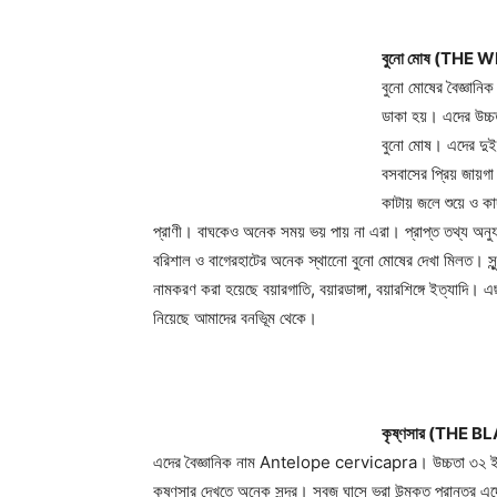
বুনো মোষ (THE
বুনো মোষের বৈজ্ঞা
ডাকা হয়। এদের উচ্
বুনো মোষ। এদের দুই 
বসবাসের প্রিয় জায়গা
কাটায় জলে শুয়ে ও কা
প্রাণী। বাঘকেও অনেক সময় ভয় পায় না এরা। প্রাপ্ত তথ্য অনুযায়
বরিশাল ও বাগেরহাটের অনেক স্থানেো বুনো মোষের দেখা মিলত। সুন্দর
নামকরণ করা হয়েছে বয়ারগাতি, বয়ারডাঙ্গা, বয়ারশিঙ্গে ইত্যাদি।
নিয়েছে আমাদের বনভূিম থেকে।
কৃষ্ণসার (THE
এদের বৈজ্ঞানিক নাম Antelope cervicapra। উচ্চতা ৩২ ই
কৃষ্ণসার দেখতে অনেক সুন্দর। সবজু ঘাসে ভরা উন্মুক্ত প্রান্