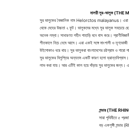
মালয়ী সুর-ভালুক (T
সুর ভালুকের বৈজ্ঞানিক নাম Helorctos malayanus। এরা লম
থেকে দেহের উচ্চতা ২ ফুট। ভালুকদের মধ্যে সুর ভালুক সবচেয়
অনেক লম্বা। সাধারণত গহীন পাহাড়ি বনে বাস করে। প্রাণীবিজ্ঞা
শীতকালে নিচে নেমে আসে। এরা একই সঙ্গে মাংশাসী ও তৃণভোজী। 
উইপোকাও ধরে খায়। সুর ভালুকরা বাংলাদেশের চট্টগ্রাম ও গারো 
সুর ভালুকের বিলুপ্তির অন্যতম একটি কারণ হলো ভ্রান্তবিশ্বাস। 
লাভ করা যায়। আর এটিই কাল হয়ে দাঁড়ায় সুর ভালুকের জন্য। এছ
গন্ডার (THE R
সারা পৃথিবীতে ৫ প্রজ
বড় একশৃঙ্গী গন্ডা