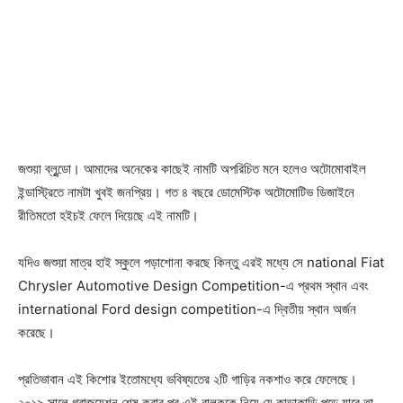
জশুয়া ব্লুন্ডো। আমাদের অনেকের কাছেই নামটি অপরিচিত মনে হলেও অটোমোবাইল
ইন্ডাস্ট্রিতে নামটা খুবই জনপ্রিয়। গত ৪ বছরে ডোমেস্টিক অটোমোটিভ ডিজাইনে
রীতিমতো হইচই ফেলে দিয়েছে এই নামটি।
যদিও জশুয়া মাত্র হাই স্কুলে পড়াশোনা করছে কিন্তু এরই মধ্যে সে national Fiat
Chrysler Automotive Design Competition-এ প্রথম স্থান এবং
international Ford design competition-এ দ্বিতীয় স্থান অর্জন
করেছে।
প্রতিভাবান এই কিশোর ইতোমধ্যে ভবিষ্যতের ২টি গাড়ির নকশাও করে ফেলেছে।
২০১৯ সালে গ্রাজুয়েশন শেষ করার পর এই বালককে নিয়ে যে কাড়াকাড়ি পড়ে যাবে তা