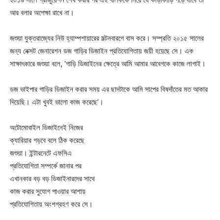
আর বলার অপেক্ষা রাখে না।
জশুয়া যুক্তরাজ্যের নিউ হ্যাম্পশায়ারের মল্টনবারগে বাস করে। সম্প্রতি ২০১৫ সালের
জন্য নেক্সট জেনারেশন ডজ গাড়ির ডিজাইন প্রতিযোগিতায় জয়ী হয়েছে সে। এক
সাক্ষাৎকারে জশুয়া বলে, ‘গাড়ি ডিজাইনের ক্ষেত্রে আমি আমার আবেগকে কাজে লাগাই।
ডজ ভাইপার গাড়ির ডিজাইন করার সময় এর ছাদটাকে আমি সাপের বিষদাঁতের মত আকার
দিয়েছি। এটা খুবই ভালো কাজ করেছে’।
অটোমোবাইল ডিজাইনেই নিজের
ক্যারিয়ার গড়বে বলে ঠিক করেছে
জশুয়া। ইন্টারনেটে এফসিএ
প্রতিযোগিতা সম্পর্কে জানার পর
এখানকার বড় বড় ডিজাইনারদের সাথে
কাজ করার সুযোগ পাওয়ার আশায়
প্রতিযোগিতায় অংশগ্রহণ করে সে।