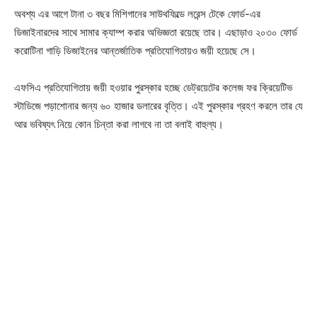
অবশ্য এর আগে টানা ৩ বছর মিশিগানের সাউথফিল্ডে লরেন্স টেকে ফোর্ড-এর
ডিজাইনারদের সাথে সামার ক্যাম্প করার অভিজ্ঞতা রয়েছে তার। এছাড়াও ২০৩০ ফোর্ড
করোটিনা গাড়ি ডিজাইনের আন্তর্জাতিক প্রতিযোগিতায়ও জয়ী হয়েছে সে।
Champs21
এফসিএ প্রতিযোগিতায় জয়ী হওয়ার পুরস্কার হচ্ছে ডেট্রয়েটের কলেজ ফর ক্রিয়েটিভ
স্টাডিজে পড়াশোনার জন্য ৬০ হাজার ডলারের বৃত্তি। এই পুরস্কার গ্রহণ করলে তার যে
আর ভবিষ্যৎ নিয়ে কোন চিন্তা করা লাগবে না তা বলাই বাহুল্য।
Company
About
Contact us
Subscription Plans
My account