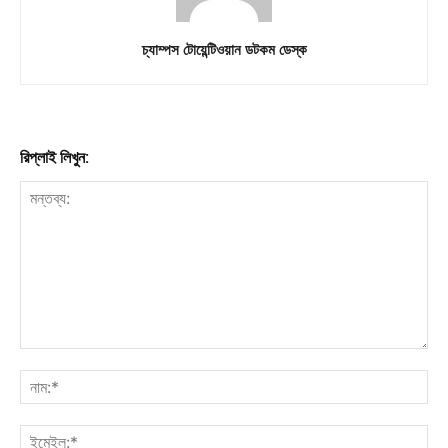
চ্যাম্পস টোয়েন্টিওয়ান ডটকম ডেস্ক
রিপ্লাই লিখুন: