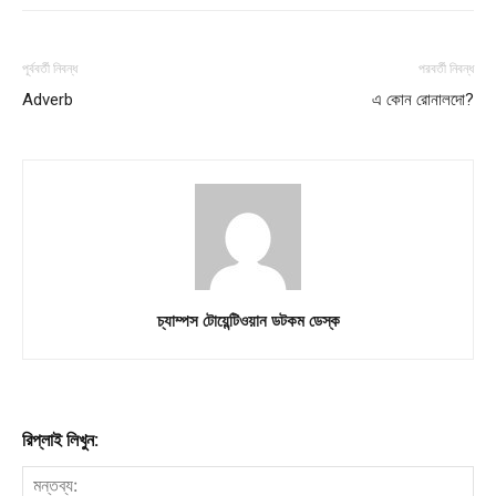
পূর্ববর্তী নিবন্ধ
পরবর্তী নিবন্ধ
Adverb
এ কোন রোনালদো?
চ্যাম্পস টোয়েন্টিওয়ান ডটকম ডেস্ক
রিপ্লাই লিখুন: