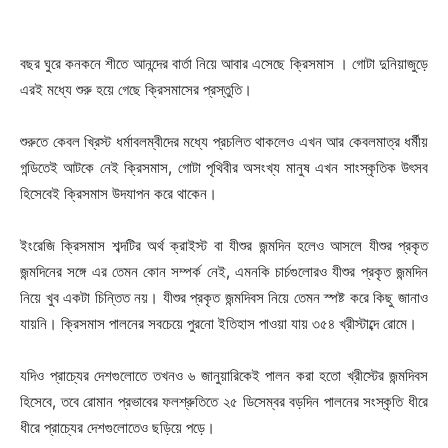
বছর ঘুরে কনকনে শীতে আনন্দের বার্তা নিয়ে আবার এসেছে ক্রিসমাস । গোটা দুনিয়াজুড়ে
এরই মধ্যে শুরু হয়ে গেছে ক্রিসমাসের প্রস্তুতি।
শুরুতে কেবল খ্রিস্ট ধর্মাবলম্বীদের মধ্যে প্রচলিত থাকলেও এখন আর কেবলমাত্র ধর্মীয়
গন্ডিতেই আটকে নেই ক্রিসমাস, গোটা পৃথিবীর অসংখ্য মানুষ এখন সাংস্কৃতিক উৎসব
হিসেবেই ক্রিসমাস উদযাপন করে থাকেন।
ইংরেজি ক্রিসমাস শব্দটির অর্থ ক্রাইস্ট বা যীশুর জন্মদিন হলেও আসলে যীশুর প্রকৃত
জন্মদিনের সঙ্গে এর তেমন কোন সম্পর্ক নেই, এমনকি চার্চগুলোরও যীশুর প্রকৃত জন্মদিন
নিয়ে খুব একটা চিন্তিত নয়। যীশুর প্রকৃত জন্মদিবস নিয়ে তেমন স্পষ্ট করে কিছু জানাও
যায়নি। ক্রিসমাস পালনের সবচেয়ে পুরনো ইতিহাস পাওয়া যায় ৩৫৪ খ্রীস্টাব্দে রোমে।
যদিও প্রাচ্যের দেশগুলোতে তখনও ৬ জানুয়ারিকেই পালন করা হতো খ্রীস্টের জন্মদিবস
হিসেবে, তবে রোমান প্রভাবের ফলশ্রুতিতে ২৫ ডিসেম্বর বড়দিন পালনের সংস্কৃতি ধীরে
ধীরে প্রাচ্যের দেশগুলোতেও ছড়িয়ে পড়ে।