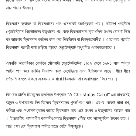
নাচ-গানের উৎসব।
ক্রিসমাস ক্যারল বা ক্রিসমাসের গান এসময়েই জনপ্রিয়তা পায়। অষ্টাদশ শতাব্দীতে
প্রোটেস্ট্যান খ্রিস্টানদের উত্থানের পর থেকে ক্রিসমাসকে ক্যাথলিক উৎসব ঘোষণা দিয়ে
বহু জায়গায় ক্রিসমাস বর্জনের ডাক দেয় পিউরিটান বা বিশুদ্ধতাবাদীরা। এতে করে প্রায়ই
ক্রিসমাস পরবর্তী দাঙ্গা ছড়িয়ে পড়তো প্রোটেস্ট্যান্ট অধ্যুষিত এলাকাগুলোতে ।
এমনকি আমেরিকার বোস্টনে মৌলবাদী প্রোটেস্ট্যান্টরা ১৬৫৯ থেকে ১৬৮১ সাল পর্যন্ত
Champs21
আইন পাশ করে বড়দিন উদযাপন বন্ধ রেখেছিলো এমন ইতিহাসও আছে। ধীরে ধীরে
গোঁড়ামি কমতে থাকলে একসময় আবারো ক্রিসমাস তার জনপ্রিয়তা ফিরে পায় ।
বিশেষত চার্লস ডিকেন্সের জনপ্রিয় উপন্যাস “A Christmas Carol” এর মাধ্যমেই
আনন্দ ও উপভোগের দিন হিসেবে ক্রিসমাসের পুনর্জাগরণ ঘটে। এরপর থেকেই নানা গল্প,
কবিতা এবং সংবাদমাধ্যমের বরাতে ক্রিসমাস হয়ে ওঠে উৎসব ও উচ্ছ্বাসের আরেক নাম
Company
। ইউরোপীয় শাসনাধীন কলোনীগুলোতে ক্রিসমাস পৌঁছে যায় সাংস্কৃতিক উৎসব হয়ে ।
আর এখন তো ক্রিসমাস পালিত হচ্ছে গোটা বিশ্বজুড়ে।
About