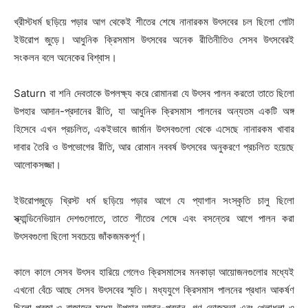
খ্রীস্টধর্ম ছড়িয়ে পড়ার আগ থেকেই শীতের শেষে নানারকম উৎসবের চল ছিলো গোটা
ইউরোপ জুড়ে। আধুনিক ক্রিসমাস উৎসবের অনেক রীতিনীতিও সেসব উৎসবেরই
সংকলন বলে অনেকের বিশ্বাস।
Saturn বা শনি দেবতাকে উপলক্ষ্য করে রোমানরা যে উৎসব পালন করতো তাতে ছিলো
উপহার আদান-প্রদানের রীতি, যা আধুনিক ক্রিসমাস পালনের অন্যতম একটি অঙ্গ
হিসেবে এখন প্রচলিত, একইভাবে জার্মান উৎসবগুলো থেকে এসেছে নানারকম খাবার
দাবার তৈরি ও উপভোগের রীতি, আর রোমান নববর্ষ উৎসবের অনুকরণে প্রচলিত হয়েছে
আলোকসজ্জা।
ইউরোপজুড়ে খ্রিস্ট ধর্ম ছড়িয়ে পড়ার আগে যে প্যাগান সংস্কৃতি চালু ছিলো
স্ক্যান্ডিনেভিয়ান দেশগুলোতে, তাতে শীতের শেষে এবং বসন্তের আগে পালন করা
উৎসবগুলো ছিলো সবচেয়ে জাঁকজমকপূর্ণ।
কালে কালে সেসব উৎসব হারিয়ে গেলেও ক্রিসমাসের মনকাড়া আয়োজনগুলোর মধ্যেই
এখনো বেঁচে আছে সেসব উৎসবের স্মৃতি। মধ্যযুগে ক্রিসমাস পালনের প্রধান আকর্ষণ
ছিলো প্রজা ও রাজাদের মধ্যে উপহার আদান-প্রদান, গণ ভোজসভা এবং খেলাধুলা ও