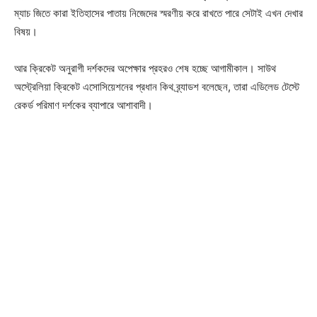
ম্যাচ জিতে কারা ইতিহাসের পাতায় নিজেদের স্মরণীয় করে রাখতে পারে সেটাই এখন দেখার
বিষয়।
Champs21
আর ক্রিকেট অনুরাগী দর্শকদের অপেক্ষার প্রহরও শেষ হচ্ছে আগামীকাল। সাউথ
অস্ট্রেলিয়া ক্রিকেট এসোসিয়েশনের প্রধান কিথ ব্র্যাডশ বলেছেন, তারা এডিলেড টেস্টে
রেকর্ড পরিমাণ দর্শকের ব্যাপারে আশাবাদী।
Company
About
Contact us
Subscription Plans
My account