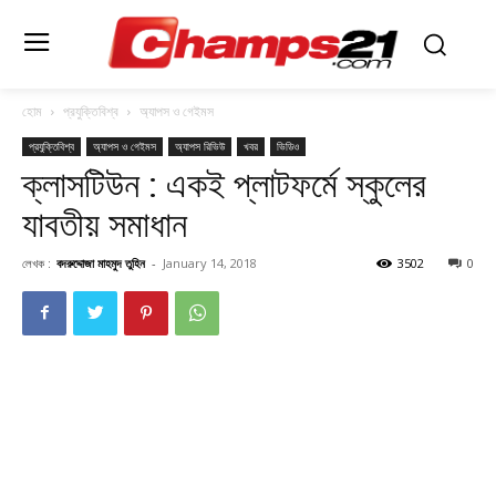
হোম
প্রযুক্তিবিশ্ব
অ্যাপস ও গেইমস
প্রযুক্তিবিশ্ব
অ্যাপস ও গেইমস
অ্যাপস রিভিউ
খবর
ভিডিও
ক্লাসটিউন : একই প্লাটফর্মে স্কুলের
যাবতীয় সমাধান
লেখক :
বদরুদ্দোজা মাহমুদ তুহিন
-
January 14, 2018
3502
0