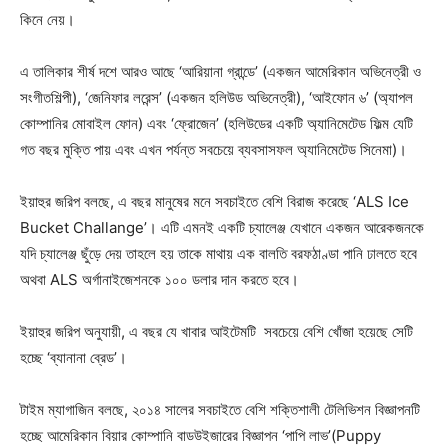
কিনে নেয়।
এ তালিকার শীর্ষ দশে আরও আছে ‘আরিয়ানা গ্রান্ডে’ (একজন আমেরিকান অভিনেত্রী ও
সংগীতশিল্পী), ‘জেনিফার লরেন্স’ (একজন হলিউড অভিনেত্রী), ‘আইফোন ৬’ (অ্যাপল
কোম্পানির মোবাইল ফোন) এবং ‘ফ্রোজেন’ (হলিউডের একটি অ্যানিমেটেড ফিল্ম যেটি
গত বছর মুক্তি পায় এবং এখন পর্যন্ত সবচেয়ে ব্যবসাসফল অ্যানিমেটেড সিনেমা)।
ইয়াহুর জরিপ বলছে, এ বছর মানুষের মনে সবচাইতে বেশি বিরাজ করেছে ‘ALS Ice
Bucket Challange’। এটি এমনই একটি চ্যালেঞ্জ যেখানে একজন আরেকজনকে
যদি চ্যালেঞ্জ ছুঁড়ে দেয় তাহলে হয় তাকে মাথায় এক বালতি বরফঠাণ্ডা পানি ঢালতে হবে
অথবা ALS অর্গানাইজেশনকে ১০০ ডলার দান করতে হবে।
ইয়াহুর জরিপ অনুযায়ী, এ বছর যে খাবার আইটেমটি সবচেয়ে বেশি খোঁজা হয়েছে সেটি
হচ্ছে ‘ব্যানানা ব্রেড’।
টাইম ম্যাগাজিন বলছে, ২০১৪ সালের সবচাইতে বেশি শক্তিশালী টেলিভিশন বিজ্ঞাপনটি
হচ্ছে আমেরিকান বিয়ার কোম্পানি বাডউইজারের বিজ্ঞাপন ‘পাপি লাভ’(Puppy