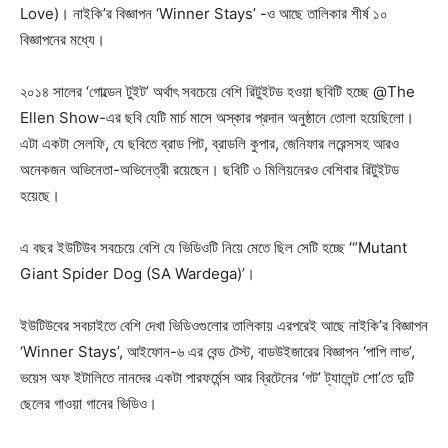
Love)। নাইকি’র বিজ্ঞাপন ‘Winner Stays’ -ও আছে তালিকার শীর্ষ ১০
বিজ্ঞাপনের মধ্যে।
২০১৪ সালের ‘গোল্ডেন টুইট’ অর্থাৎ সবচেয়ে বেশি রিটুইটড হওয়া ছবিটি হচ্ছে @The
Ellen Show-এর ছবি যেটি মার্চ মাসে অস্কার প্রদান অনুষ্ঠানে তোলা হয়েছিলো।
এটা একটা সেলফি, যে ছবিতে ব্রাড পিট, ব্রাডলি কুপার, জেনিফার লরেন্সসহ আরও
অনেকজন অভিনেতা-অভিনেত্রী রয়েছেন। ছবিটি ৩ মিলিয়নেরও বেশিবার রিটুইটড
হয়েছে।
এ বছর ইউটিউব সবচেয়ে বেশি যে ভিডিওটি নিয়ে মেতে ছিল সেটি হচ্ছে ‘“Mutant
Giant Spider Dog (SA Wardega)’।
ইউটিউবের সবচাইতে বেশি দেখা ভিডিওগুলোর তালিকায় এরপরেই আছে নাইকি’র বিজ্ঞাপন
‘Winner Stays’, আইফোন-৬ এর বেন্ড টেস্ট, বাডউইজারের বিজ্ঞাপন ‘পাপি লাভ’,
ভয়েস অফ ইটালিতে নানদের একটা পারফর্মেন্স আর ব্রিটেনের ‘গট’ ট্যালেন্ট শো’তে দুটি
ছেলের গাওয়া গানের ভিডিও।