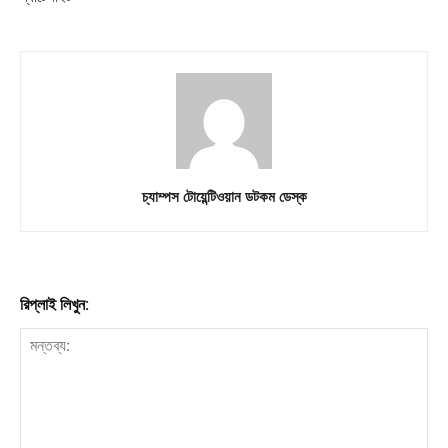
চ্যাম্পস টোয়েন্টিওয়ান ডটকম ডেস্ক
রিপ্লাই লিখুন: