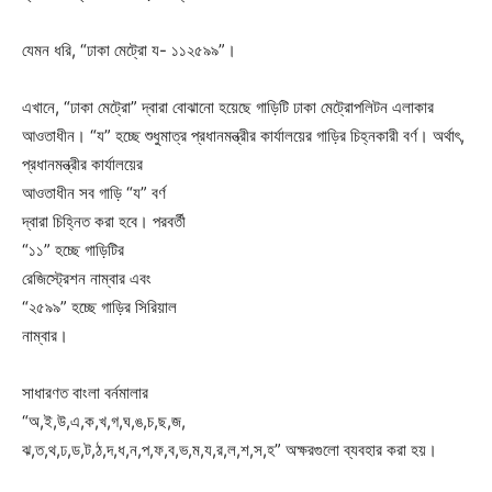
যেমন ধরি, “ঢাকা মেট্রো য- ১১২৫৯৯”।
এখানে, “ঢাকা মেট্রো” দ্বারা বোঝানো হয়েছে গাড়িটি ঢাকা মেট্রোপলিটন এলাকার
আওতাধীন। “য” হচ্ছে শুধুমাত্র প্রধানমন্ত্রীর কার্যালয়ের গাড়ির চিহ্নকারী
বর্ণ। অর্থাৎ,
প্রধানমন্ত্রীর কার্যালয়ের
আওতাধীন সব গাড়ি “য” বর্ণ
দ্বারা চিহ্নিত করা হবে। পরবর্তী
“১১” হচ্ছে গাড়িটির
রেজিস্ট্রেশন নাম্বার এবং
“২৫৯৯” হচ্ছে গাড়ির সিরিয়াল
নাম্বার।
সাধারণত বাংলা বর্নমালার
“অ,ই,উ,এ,ক,খ,গ,ঘ,ঙ,চ,ছ,জ,
ঝ,ত,থ,ঢ,ড,ট,ঠ,দ,ধ,ন,প,ফ,ব,ভ,ম,য,র,ল,শ,স,হ” অক্ষরগুলো ব্যবহার করা হয়।