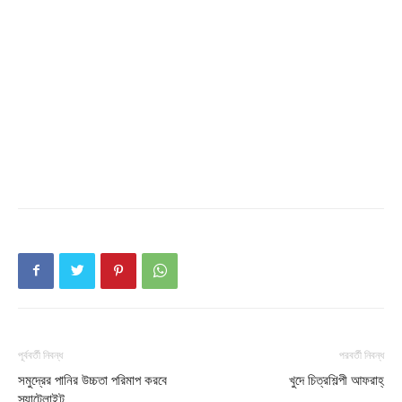
Download PhotoCard
পূর্ববর্তী নিবন্ধ
পরবর্তী নিবন্ধ
সমুদ্রের পানির উচ্চতা পরিমাপ করবে
খুদে চিত্রশিল্পী আফরাহ্
স্যাটেলাইট