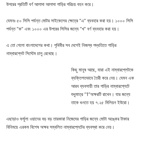
উপরের প্রতিটি বর্ণ আলাদা আলাদা গাড়ির পরিচয় বহন করে।
যেমনঃ ৫০ সিসি পর্যন্ত মোটর সাইকেলের ক্ষেত্রে “এ” ব্যবহার করা হয়। ১০০০ সিসি
পর্যন্ত “ক” এবং ১০০০ এর উপরের সিসির জন্যে “খ” বর্ণ ব্যবহার করা হয়।
এ তো গেলো বাংলাদেশের কথা। পৃথিবীর সব দেশেই নিজস্ব পদ্ধতিতে গাড়ির
নাম্বারপ্লেট সিস্টেম চালু রেখেছে।
কিছু মানুষ আছে, যারা এই নাম্বারপ্লেটকে
ব্যক্তিগতভাবে তৈরী করে নেয়। যেমন এক
আরব ব্যবসায়ী তার গাড়ির নাম্বারপ্লেটে
শুধুমাত্র “1”অক্ষরটি রাখেন। যার জন্যে
তাকে গুনতে হয় ৭.২৫ মিলিয়ন ইউরো।
এছাড়াও ফর্মুলা ওয়ানের বড় বড় তারকারা নিজেদের গাড়ির জন্যে মোটা অঙ্কের টাকার
বিনিময়ে এরকম বিশেষ অক্ষর সম্বলিত নাম্বারপ্লেটের ব্যবস্থা করে নেয়।