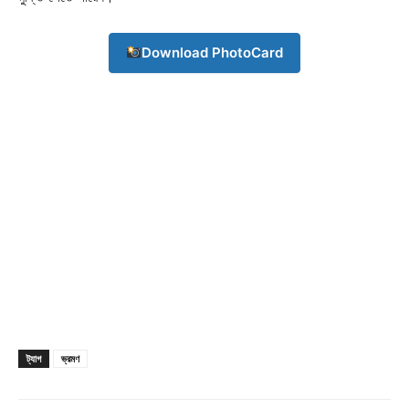
Champs21
Download PhotoCard
Company
About
Contact us
Subscription Plans
My account
Download PhotoCard
ট্যাগ
ভ্রমণ