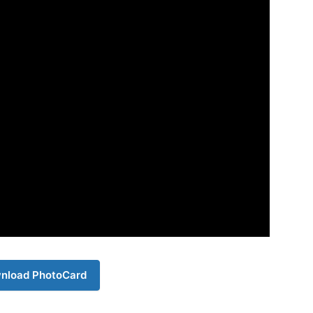
Company
s21
About
Contact us
Subscription Plans
My account
nload PhotoCard
Download PhotoCard