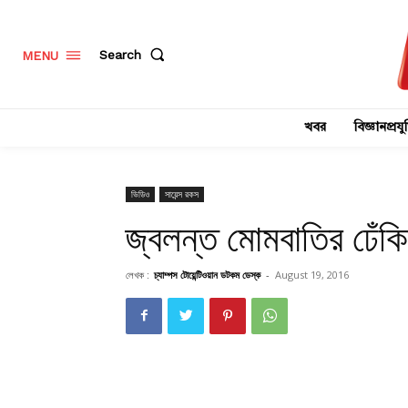
Search
MENU
খবর
বিজ্ঞানপ্রযুক
ভিডিও
সায়েন্স রকস
জ্বলন্ত মোমবাতির ঢেঁক
লেখক :
চ্যাম্পস টোয়েন্টিওয়ান ডটকম ডেস্ক
-
August 19, 2016