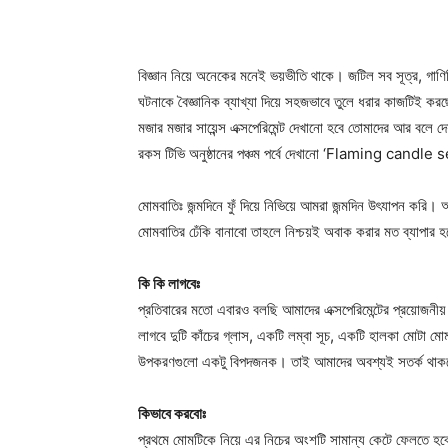
বিজ্ঞান নিয়ে অনেকের মনেই ভয়ভীতি থাকে। জটিল সব সূত্র, গাণি
ঘটনাকে বৈজ্ঞানিক ব্যাখ্যা দিয়ে সহজভাবে তুলে ধরার কাজটিই করছ
মজার মজার সায়েন্স এক্সপেরিমেন্ট দেখানো হবে তোমাদের আর বল
রকস টিভি অনুষ্ঠানের পঞ্চম পর্বে দেখানো ‘Flaming candle s
মোমবাতিঃ জন্মদিনে ফুঁ দিয়ে নিভিয়ে আমরা জন্মদিন উৎযাপন ক
মোমবাতির ঢেঁকি বানাবো তাহলে নিশ্চয়ই অবাক করার মত ব্যাপার 
কি কি লাগবেঃ
প্রতিবারের মতো এবারও বলছি আমাদের এক্সপেরিমেন্টের প্রয়োজ
লাগবে দুটি কাঁচের গ্লাস, একটি লম্বা সূচ, একটি হালকা মোটা ম
উপকরণগুলো একটু বিপদজনক। তাই আমাদের অবশ্যই সতর্ক থাকতে
কিভাবে করবোঃ
প্রথমে মোমটিকে নিয়ে এর নিচের অংশটি সামান্য কেটে ফেলতে হবে