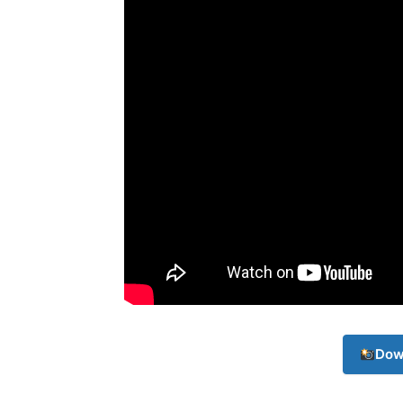
Champ
Dow