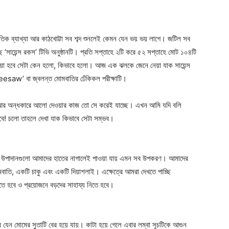
তিক ব্যাখ্যা আর কাঠখোট্টা সব শব্দ শুনলেই কেমন যেন ভয় ভয় লাগে। জটিল সব
ে ‘সায়েন্স রকস’ টিভি অনুষ্ঠানটি। প্রতি সপ্তাহে ২টি করে ৫২ সপ্তাহে মোট ১০৪টি
ে দেয়া হবে সেটা কেন হলো, কিভাবে হলো। আজ এক ঝলকে জেনে নেয়া যাক সায়েন্স
eesaw’ বা জ্বলন্ত মোমবাতির ঢেঁকিকল পরীক্ষাটি।
রি। আর অন্ধকারে আলো দেওয়ার কাজ তো সে করেই যাচ্ছে। এখন আমি যদি বলি
হবে! চলো তাহলে দেখা যাক কিভাবে সেটা সম্ভব।
নীয় উপাদানগুলো আমাদের হাতের নাগালেই পাওয়া যায় এমন সব উপকরণ। আমাদের
োমবাতি, একটি চাকু এবং একটি দিয়াশলাই। এক্ষেত্রে আমরা দেখতে পাচ্ছি
 হবে ও প্রয়োজনে বড়দের সাহায্য নিতে হবে।
 যেন মোমের সুতাটি বের হয়ে যায়। কাটা হয়ে গেলে এবার লম্বা সূচটিকে আগুন