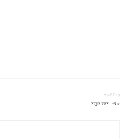
পরবর্তী নিবন্ধ
সায়েন্স রকস : পর্ব ৫