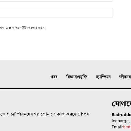
মেল, এবং ওয়েবসাইট সংরক্ষণ করুন।
খবর
বিজ্ঞানপ্রযুক্তি
চ্যাম্পিয়ন
জীবনযাত
যোগা
Badrudd
ে ও চ্যাম্পিয়নদের গল্প শোনাতে কাজ করছে চ্যাম্পস
Incharge
Email:
bmt