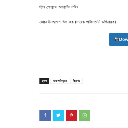
স্টার প্লেয়ারঃ গুলবাদিন নাইব
কোচঃ ইনজামাম-উল-হক (সাবেক পাকিস্তানি অধিনায়ক)
Dow
ট্যাগ
আফগানিস্তান
ক্রিকেট
Champ