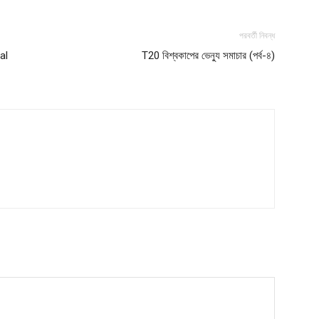
My account
পরবর্তী নিবন্ধ
Download PhotoCard
al
T20 বিশ্বকাপের ভেন্যু সমাচার (পর্ব-৪)