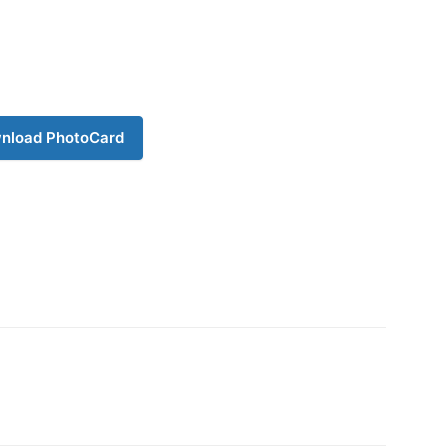
nload PhotoCard
Company
s21
About
Contact us
Subscription Plans