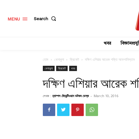
Search
MENU
খবর
বিজ্ঞানপ্রযুক
হোম
খেলাধুলা
ক্রিকেট
দক্ষিণ এশিয়ার আরেক শক্তি আফগানিস্তান
খেলাধুলা
ক্রিকেট
খবর
দক্ষিণ এশিয়ার আরেক শ
লেখক :
চ্যাম্পস টোয়েন্টিওয়ান ডটকম ডেস্ক
-
March 10, 2016