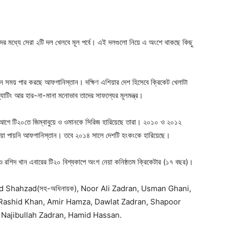
দের মধ্যে সেরা ২টি দল খেলবে মূল পর্বে। এই দলগুলো নিয়ে এ অংশে থাকছে কিছু
রুন সময় পার করছে আফগানিস্তান। দক্ষিণ এশিয়ার দেশ হিসেবে ক্রিকেট খেলাটা
্যাটিং আর হার-না-মানা মনোভাব তাদের সাফল্যের মূলমন্ত্র।
আগে টি২০তে জিম্বাবুয়ে ও ওমানকে সিরিজ হারিয়েছে তারা। ২০১০ ও ২০১২
 দেয়া পায়নি আফগানিস্তান। তবে ২০১৪ সালে দেশটি হংকংকে হারিয়েছে।
 রশিদ খান এবারের টি২০ বিশ্বকাপে অংশ নেয়া কনিষ্ঠতম ক্রিকেটার (১৭ বছর)।
ad Shahzad(সহ-অধিনায়ক), Noor Ali Zadran, Usman Ghani,
Rashid Khan, Amir Hamza, Dawlat Zadran, Shapoor
 Najibullah Zadran, Hamid Hassan.