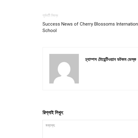
পূর্ববর্তী নিবন্ধ
Success News of Cherry Blossoms Internation
School
চ্যাম্পস টোয়েন্টিওয়ান ডটকম ডেস্ক
রিপ্লাই লিখুন: