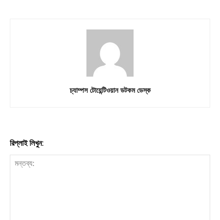
চ্যাম্পস টোয়েন্টিওয়ান ডটকম ডেস্ক
রিপ্লাই লিখুন: