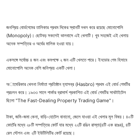
জনপ্রিয় বোর্ডগেমের তালিকার প্রথম দিকের স্থানটি দখল করে রয়েছে মোনোপোলি
(Monopoly)। ছোটবড় সকলেই ভালবাসে এই খেলাটি। খুব সহজেই এই খেলায়
অনেক সম্পত্তির ও অর্থের মালিক হওয়া যায়।
একসঙ্গে সর্বোচ্চ ৪ জন এবং কমপক্ষে ২ জন এটি খেলতে পারে। ইনডোর গেম হিসাবে
মোনোপোলি অনেক বেশি জনিপ্রয় একটি খেলা।
অামেরিকার খেলনা নির্মাতা প্রতিষ্ঠান হ্যাসব্র (Hasbro) প্রথম এই বোর্ড গেমটির
প্রচলন করে। ১৯৩৩ সালে পার্কার ব্রাদার্স প্রকাশিত এই বোর্ড গেমটির সাবটাইটেল
ছিলো "The Fast-Dealing Property Trading Game"।
টাকা, জমি-জমা কেনা, বাড়ি-হোটেল বানানো, জেলে যাওয়া এই খেলার মূল বিষয়। ৪০টি
কোর্টের মধ্যে ২৮টি সম্পত্তির কোর্ট যার মধ্যে ২২টি রঙিন রাস্তা(৪টি এক রঙের), ৪টি
রেল স্টেশন এবং ২টি ইউটিলিটির কোর্ট রয়েছে।