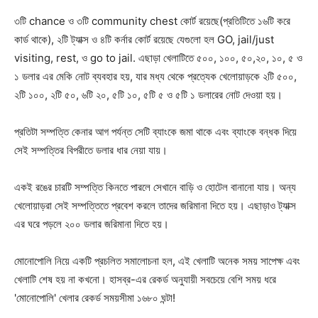
৩টি chance ও ৩টি community chest কোর্ট রয়েছে(প্রতিটিতে ১৬টি করে
কার্ড থাকে), ২টি ট্যাক্স ও ৪টি কর্নার কোর্ট রয়েছে যেগুলো হল GO, jail/just
visiting, rest, ও go to jail. এছাড়া খেলাটিতে ৫০০, ১০০, ৫০,২০, ১০, ৫ ও
১ ডলার এর মেকি নোট ব্যবহার হয়, যার মধ্য থেকে প্রত্যেক খেলোয়াড়কে ২টি ৫০০,
২টি ১০০, ২টি ৫০, ৬টি ২০, ৫টি ১০, ৫টি ৫ ও ৫টি ১ ডলারের নোট দেওয়া হয়।
প্রতিটা সম্পত্তি কেনার আগ পর্যন্ত সেটি ব্যাংকে জমা থাকে এবং ব্যাংকে বন্ধক দিয়ে
সেই সম্পত্তির বিপরীতে ডলার ধার নেয়া যায়।
একই রঙের চারটি সম্পত্তি কিনতে পারলে সেখানে বাড়ি ও হোটেল বানানো যায়। অন্য
খেলোয়াড়রা সেই সম্পত্তিতে প্রবেশ করলে তাদের জরিমানা দিতে হয়। এছাড়াও ট্যাক্স
এর ঘরে পড়লে ২০০ ডলার জরিমানা দিতে হয়।
মোনোপোলি নিয়ে একটি প্রচলিত সমালোচনা হল, এই খেলাটি অনেক সময় সাপেক্ষ এবং
খেলাটি শেষ হয় না কখনো। হাসব্র-এর রেকর্ড অনুযায়ী সবচেয়ে বেশি সময় ধরে
'মোনোপোলি' খেলার রেকর্ড সময়সীমা ১৬৮০ ঘন্টা!