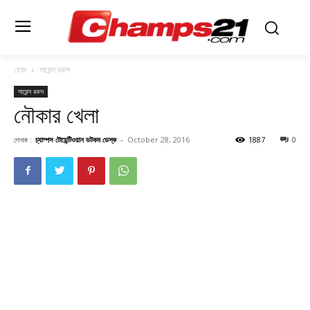
হোম
সায়েন্স রকস
সায়েন্স রকস
নৌকার খেলা
লেখক :
চ্যাম্পস টোয়েন্টিওয়ান ডটকম ডেস্ক
-
October 28, 2016
1887
0