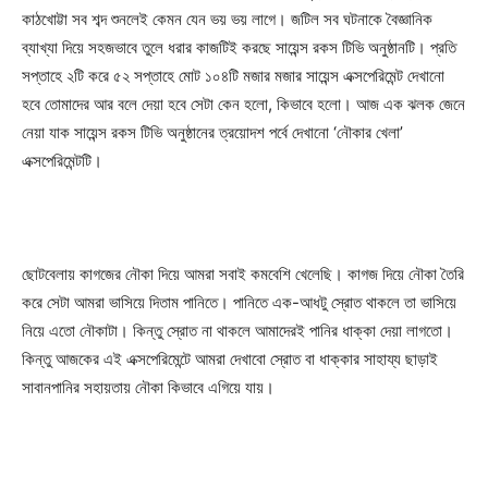
কাঠখোট্টা সব শব্দ শুনলেই কেমন যেন ভয় ভয় লাগে। জটিল সব ঘটনাকে বৈজ্ঞানিক
ব্যাখ্যা দিয়ে সহজভাবে তুলে ধরার কাজটিই করছে সায়েন্স রকস টিভি অনুষ্ঠানটি। প্রতি
সপ্তাহে ২টি করে ৫২ সপ্তাহে মোট ১০৪টি মজার মজার সায়েন্স এক্সপেরিমেন্ট দেখানো
হবে তোমাদের আর বলে দেয়া হবে সেটা কেন হলো, কিভাবে হলো। আজ এক ঝলক জেনে
নেয়া যাক সায়েন্স রকস টিভি অনুষ্ঠানের ত্রয়োদশ পর্বে দেখানো ‘নৌকার খেলা’
এক্সপেরিমেন্টটি।
ছোটবেলায় কাগজের নৌকা দিয়ে আমরা সবাই কমবেশি খেলেছি। কাগজ দিয়ে নৌকা তৈরি
করে সেটা আমরা ভাসিয়ে দিতাম পানিতে। পানিতে এক-আধটু স্রোত থাকলে তা ভাসিয়ে
নিয়ে এতো নৌকাটা। কিন্তু স্রোত না থাকলে আমাদেরই পানির ধাক্কা দেয়া লাগতো।
কিন্তু আজকের এই এক্সপেরিমেন্টে আমরা দেখাবো স্রোত বা ধাক্কার সাহায্য ছাড়াই
সাবানপানির সহায়তায় নৌকা কিভাবে এগিয়ে যায়।