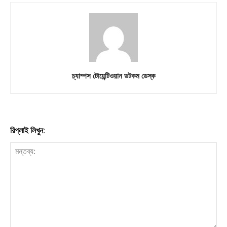
চ্যাম্পস টোয়েন্টিওয়ান ডটকম ডেস্ক
রিপ্লাই লিখুন: